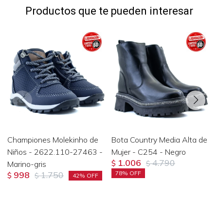
Productos que te pueden interesar
Championes Molekinho de
Bota Country Media Alta de
Niños - 2622.110-27463 -
Mujer - C254 - Negro
1.006
4.790
Marino-gris
$
$
998
1.750
78
$
$
42