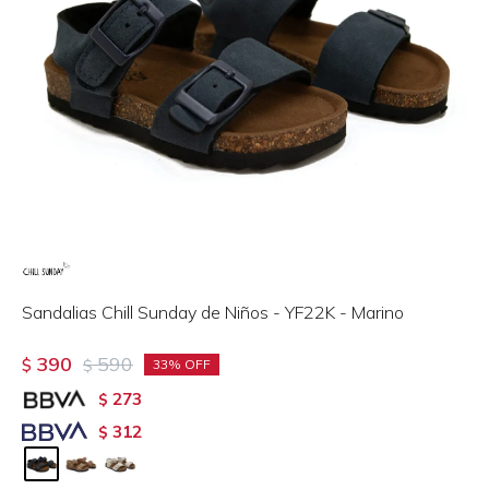
Sandalias Chill Sunday de Niños - YF22K - Marino
390
590
$
$
33
273
$
312
$