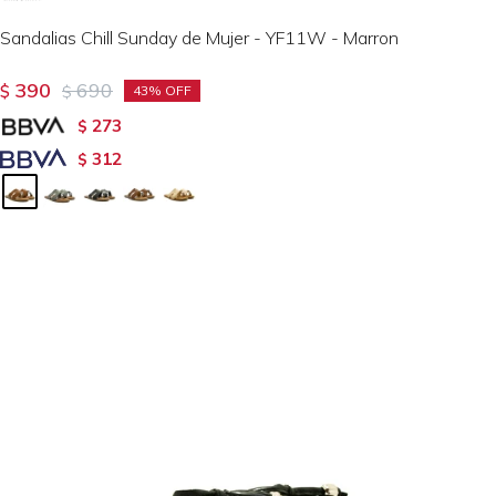
Sandalias Chill Sunday de Mujer - YF11W - Marron
390
690
$
$
43
273
$
312
$