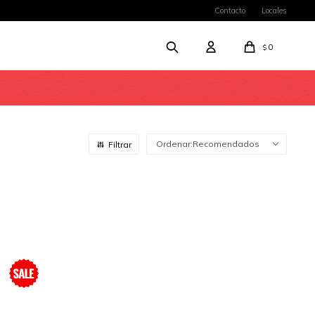
Contacto
Locales
0
$
Recomendados