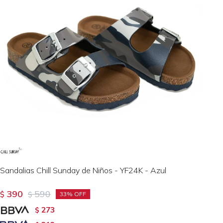
Sandalias Chill Sunday de Niños - YF24K - Azul
390
590
$
$
33
273
$