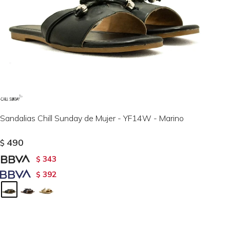
Sandalias Chill Sunday de Mujer - YF14W - Marino
490
$
343
$
392
$