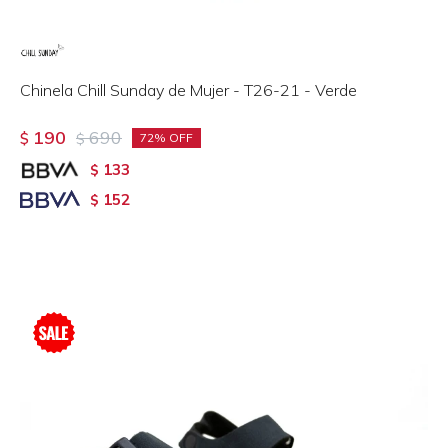
Chinela Chill Sunday de Mujer - T26-21 - Verde
190
690
$
$
72
133
$
152
$