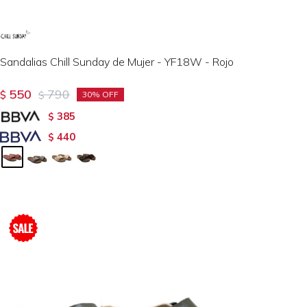
Sandalias Chill Sunday de Mujer - YF18W - Rojo
550
790
$
$
30
385
$
440
$