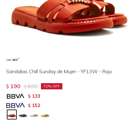
Sandalias Chill Sunday de Mujer - YF13W - Rojo
190
690
$
$
72
133
$
152
$