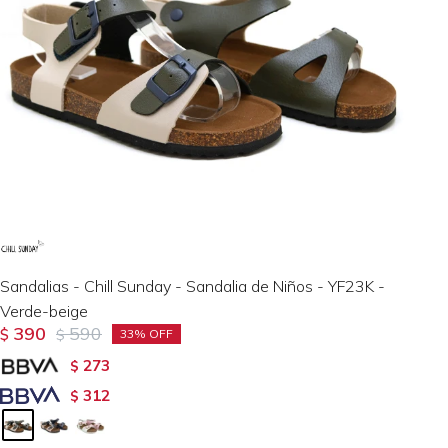
Sandalias - Chill Sunday - Sandalia de Niños - YF23K -
Verde-beige
390
590
$
$
33
273
$
312
$