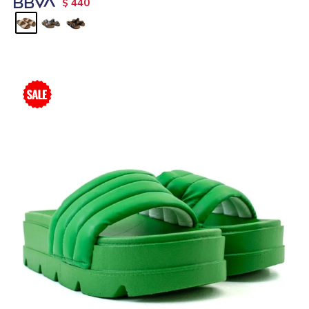
440
$