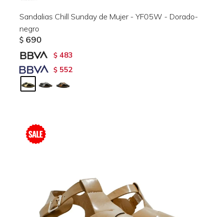
Sandalias Chill Sunday de Mujer - YF05W - Dorado-
negro
690
$
483
$
552
$