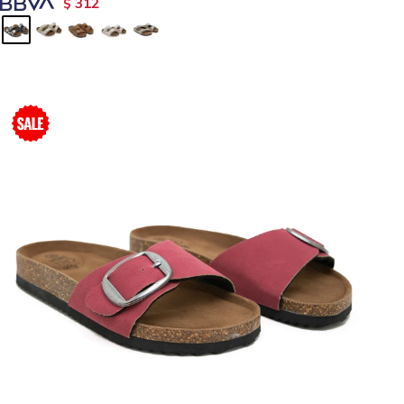
312
$