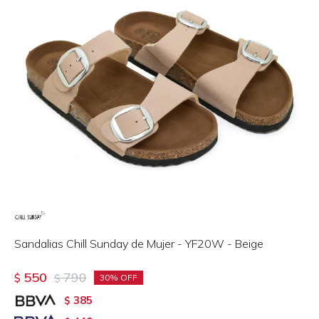
Sandalias Chill Sunday de Mujer - YF20W - Beige
550
790
$
$
30
385
$