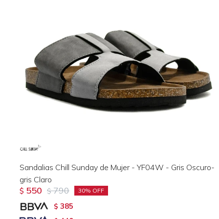
Sandalias Chill Sunday de Mujer - YF04W - Gris Oscuro-
gris Claro
550
790
$
$
30
385
$