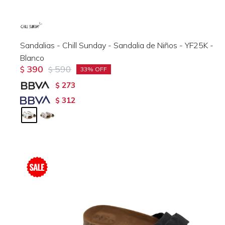
Sandalias - Chill Sunday - Sandalia de Niños - YF25K -
Blanco
390
590
$
$
33
273
$
312
$