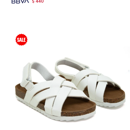
440
$