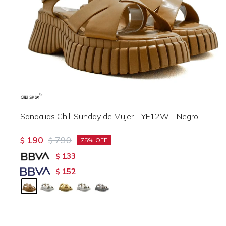
Sandalias Chill Sunday de Mujer - YF12W - Negro
190
790
$
$
75
133
$
152
$