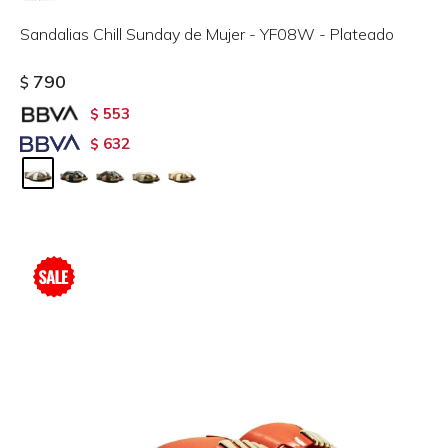
Sandalias Chill Sunday de Mujer - YF08W - Plateado
790
$
553
$
632
$