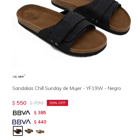
Sandalias Chill Sunday de Mujer - YF19W - Negro
550
790
$
$
30
385
$
440
$