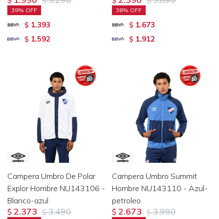
$
$
$
$
39
38
1.393
1.673
$
$
1.592
1.912
$
$
Campera Umbro De Polar
Campera Umbro Summit
Explor Hombre NU143106 -
Hombre NU143110 - Azul-
Blanco-azul
petroleo
2.373
3.490
2.673
3.990
$
$
$
$