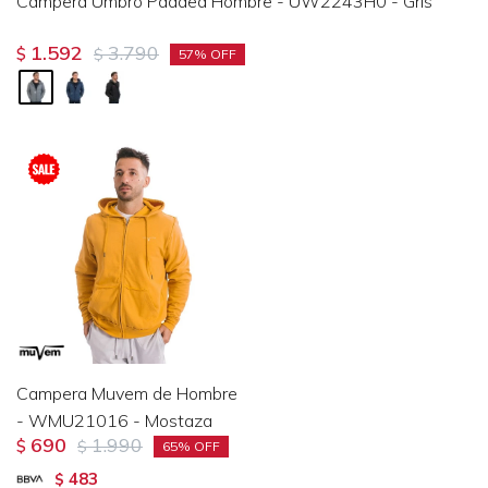
Campera Umbro Padded Hombre - UW2243H0 - Gris
1.592
3.790
$
$
57
Campera Muvem de Hombre
- WMU21016 - Mostaza
690
1.990
$
$
65
483
$