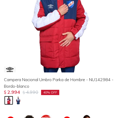
Campera Nacional Umbro Parka de Hombre - NU142984 -
Bordo-blanco
2.994
4.990
$
$
40