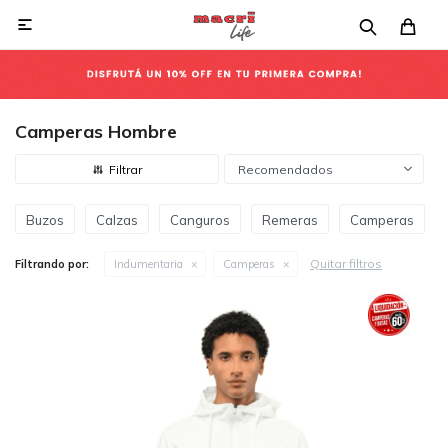

Camperas Hombre
Recomendados
Buzos
Calzas
Canguros
Remeras
Camperas
Quitar filtros
Filtrando por:
Indumentaria
Camperas