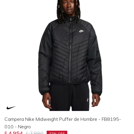
Campera Nike Midweight Puffer de Hombre - FB8195-
010 - Negro
4.954
7.990
$
$
37