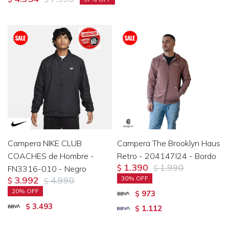
Campera NIKE CLUB
Campera The Brooklyn Haus
COACHES de Hombre -
Retro - 204147I24 - Bordo
1.390
1.990
FN3316-010 - Negro
$
$
3.992
4.990
30
$
$
20
973
$
3.493
$
1.112
$