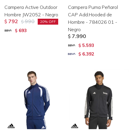
Campera Active Outdoor
Campera Puma Peñarol
Hombre JW2052 - Negro
CAP Add.Hooded de
792
990
$
$
Hombre - 784026 01 -
20
Negro
693
$
7.990
$
5.593
$
6.392
$