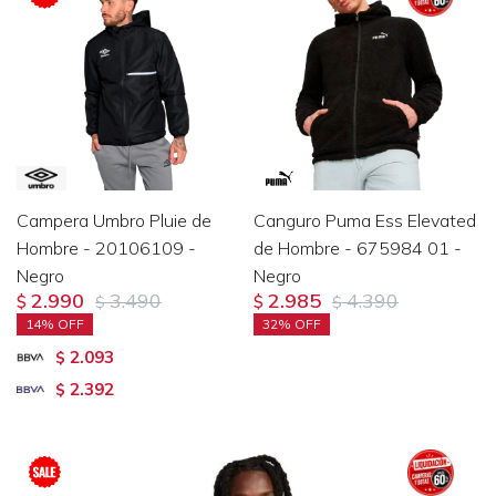
Campera Umbro Pluie de
Canguro Puma Ess Elevated
Hombre - 20106109 -
de Hombre - 675984 01 -
Negro
Negro
2.990
3.490
2.985
4.390
$
$
$
$
14
32
2.093
$
2.392
$