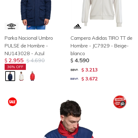
Parka Nacional Umbro
Campera Adidas TIRO TT de
PULSE de Hombre -
Hombre - JC7929 - Beige-
NU143028 - Azul
blanco
2.955
4.690
4.590
$
$
$
36
3.213
$
3.672
$