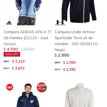
Campera ADIDAS AFA A TT
Campera Under Armour
06 Hombre JZ2214 - Azul
Sportstyle Tricot JA de
Oscuro
Hombre - 293-002N110 -
4.590
6.590
$
$
Negro
30
2.990
$
3.213
$
2.093
$
3.672
$
2.392
$