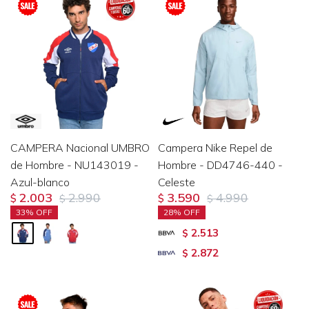
CAMPERA Nacional UMBRO
Campera Nike Repel de
de Hombre - NU143019 -
Hombre - DD4746-440 -
Azul-blanco
Celeste
2.003
2.990
3.590
4.990
$
$
$
$
33
28
2.513
$
2.872
$