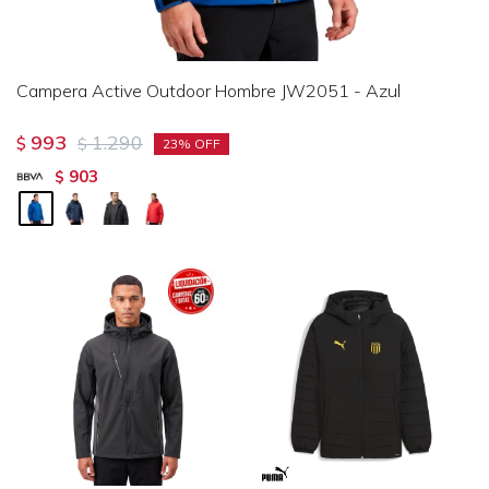
Campera Active Outdoor Hombre JW2051 - Azul
993
1.290
$
$
23
903
$