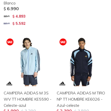
Blanco
6.990
$
4.893
$
5.592
$
CAMPERA ADIDAS M 3S
CAMPERA ADIDAS M TIRO
WV TT HOMBRE KE5590 -
NP TT HOMBRE KE6026 -
Celeste-azul
Azul-celeste
1.990
3.290
2.390
3.890