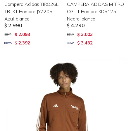
Campera Adidas TIRO26L
CAMPERA ADIDAS M TIRO
TR JKT Hombre JY7205 -
CG TT Hombre KD5125 -
Azul-blanco
Negro-blanco
2.990
4.290
$
$
2.093
3.003
$
$
2.392
3.432
$
$