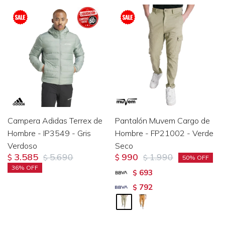
Campera Adidas Terrex de
Pantalón Muvem Cargo de
Hombre - IP3549 - Gris
Hombre - FP21002 - Verde
Verdoso
Seco
3.585
5.690
990
1.990
$
$
$
$
50
36
693
$
792
$