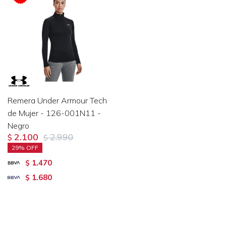
Remera Under Armour Tech
de Mujer - 126-001N11 -
Negro
2.100
2.990
$
$
29
1.470
$
1.680
$