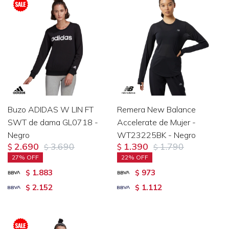
Buzo ADIDAS W LIN FT
Remera New Balance
SWT de dama GL0718 -
Accelerate de Mujer -
Negro
WT23225BK - Negro
2.690
3.690
1.390
1.790
$
$
$
$
27
22
1.883
973
$
$
2.152
1.112
$
$