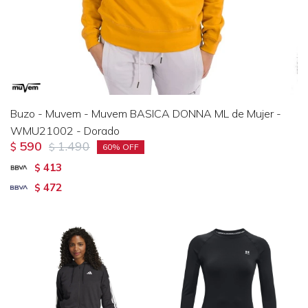
Buzo - Muvem - Muvem BASICA DONNA ML de Mujer -
WMU21002 - Dorado
590
1.490
$
$
60
413
$
472
$