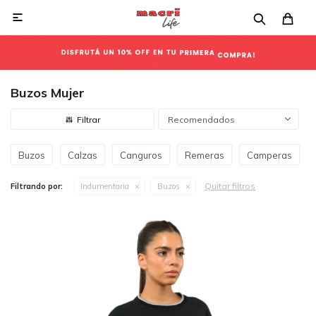

Buzos Mujer
Recomendados
Buzos
Calzas
Canguros
Remeras
Camperas
Quitar filtros
Filtrando por:
Indumentaria
Buzos