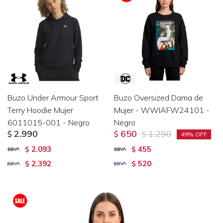
Buzo Under Armour Sport
Buzo Oversized Dama de
Terry Hoodie Mujer
Mujer - WWIAFW24101 -
6011015-001 - Negro
Negro
2.990
650
1.290
$
$
$
49
2.093
455
$
$
2.392
520
$
$