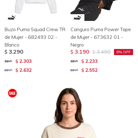
Buzo Puma Squad Crew TR
Canguro Puma Power Tape
de Mujer - 682493 02 -
de Mujer - 673632 01 -
Blanco
Negro
3.290
3.190
3.490
$
$
$
8
2.303
2.233
$
$
2.632
2.552
$
$