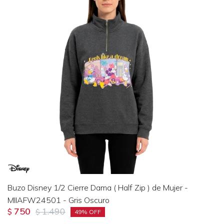
Buzo Disney 1/2 Cierre Dama ( Half Zip ) de Mujer -
MIIAFW24501 - Gris Oscuro
750
1.490
$
$
49