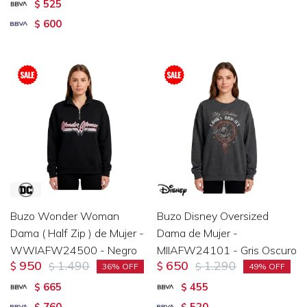
525
$
600
$
Buzo Wonder Woman
Buzo Disney Oversized
Dama ( Half Zip ) de Mujer -
Dama de Mujer -
WWIAFW24500 - Negro
MIIAFW24101 - Gris Oscuro
950
1.490
650
1.290
$
$
$
$
36
49
665
455
$
$
760
520
$
$