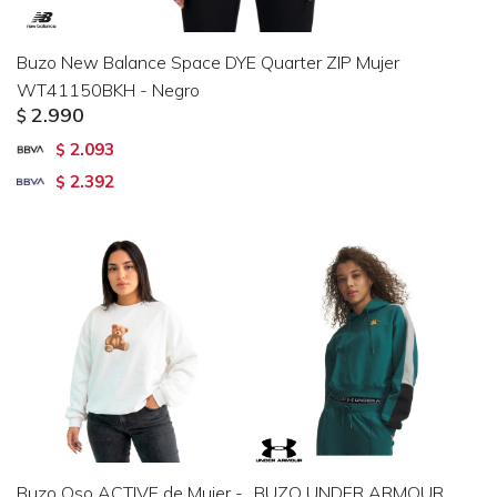
Buzo New Balance Space DYE Quarter ZIP Mujer
WT41150BKH - Negro
2.990
$
2.093
$
2.392
$
Buzo Oso ACTIVE de Mujer -
BUZO UNDER ARMOUR