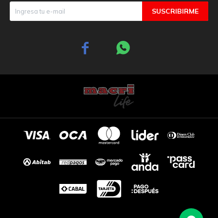
SUSCRIBIRME

