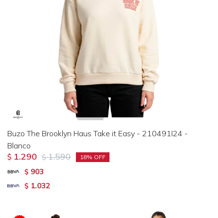
Buzo The Brooklyn Haus Take it Easy - 210491I24 -
Blanco
1.290
1.590
$
$
18
903
$
1.032
$