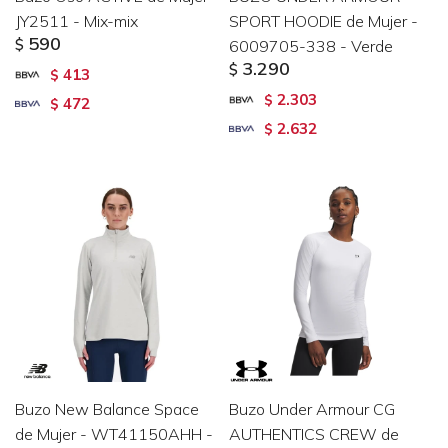
JY2511 - Mix-mix
SPORT HOODIE de Mujer -
590
$
6009705-338 - Verde
3.290
$
413
$
2.303
$
472
$
2.632
$
Buzo New Balance Space
Buzo Under Armour CG
de Mujer - WT41150AHH -
AUTHENTICS CREW de