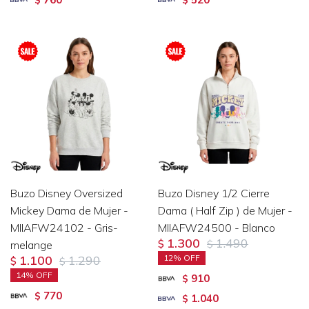
Buzo Disney Oversized
Buzo Disney 1/2 Cierre
Mickey Dama de Mujer -
Dama ( Half Zip ) de Mujer -
MIIAFW24102 - Gris-
MIIAFW24500 - Blanco
1.300
1.490
melange
$
$
1.100
1.290
12
$
$
14
910
$
770
$
1.040
$