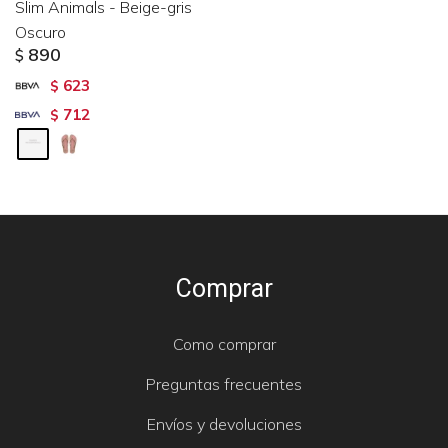
Slim Animals - Beige-gris
Oscuro
890
$
623
$
712
$
Comprar
Como comprar
Preguntas frecuentes
Envíos y devoluciones