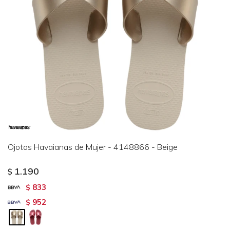
Ojotas Havaianas de Mujer - 4148866 - Beige
1.190
$
833
$
952
$