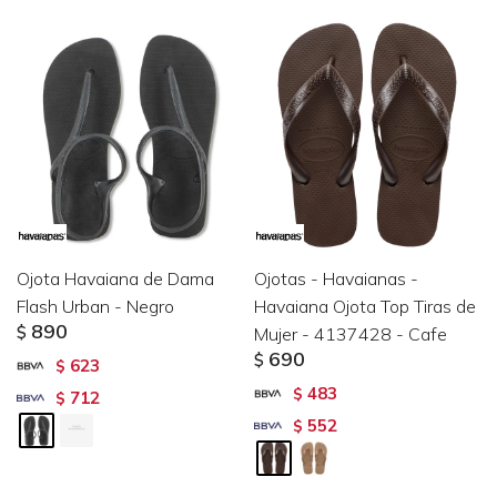
Ojota Havaiana de Dama
Ojotas - Havaianas -
Flash Urban - Negro
Havaiana Ojota Top Tiras de
890
$
Mujer - 4137428 - Cafe
690
$
623
$
483
$
712
$
552
$