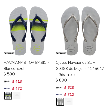
HAVAIANAS TOP BASIC -
Ojotas Havaianas SLIM
Blanco-azul
GLOSS de Mujer - 4145617
590
$
- Gris-hielo
890
$
413
$
623
$
472
$
712
$