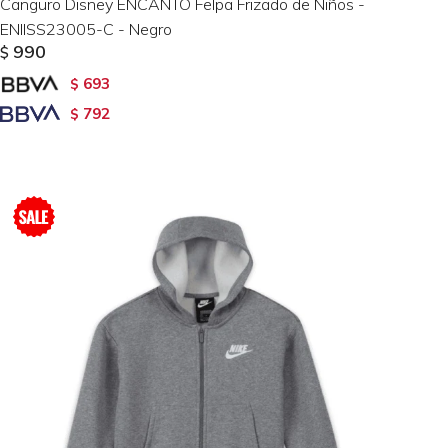
Canguro Disney ENCANTO Felpa Frizado de Niños -
ENIISS23005-C - Negro
990
$
693
$
792
$