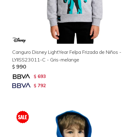
Canguro Disney LightYear Felpa Frizada de Niños -
LYIISS23011-C - Gris-melange
990
$
693
$
792
$