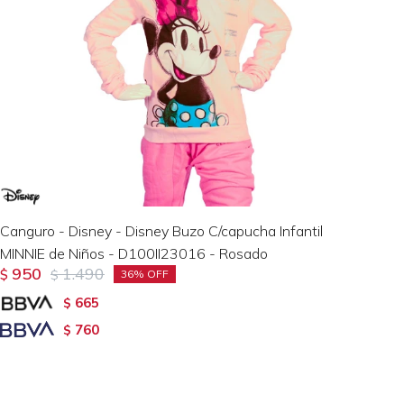
Canguro - Disney - Disney Buzo C/capucha Infantil
MINNIE de Niños - D100II23016 - Rosado
950
1.490
$
$
36
665
$
760
$