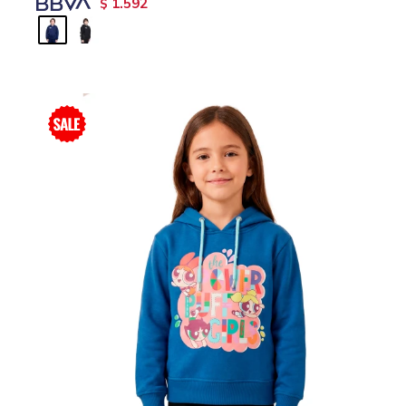
1.592
$