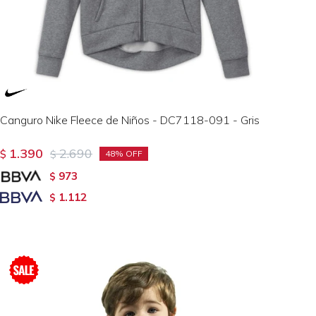
Canguro Nike Fleece de Niños - DC7118-091 - Gris
1.390
2.690
$
$
48
973
$
1.112
$