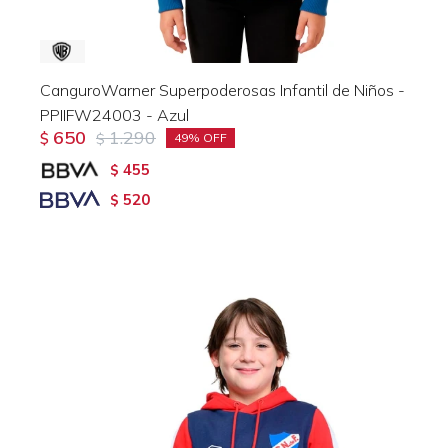
CanguroWarner Superpoderosas Infantil de Niños -
PPIIFW24003 - Azul
650
1.290
$
$
49
455
$
520
$