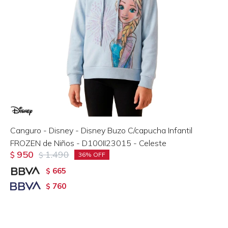
Canguro - Disney - Disney Buzo C/capucha Infantil
FROZEN de Niños - D100II23015 - Celeste
950
1.490
$
$
36
665
$
760
$