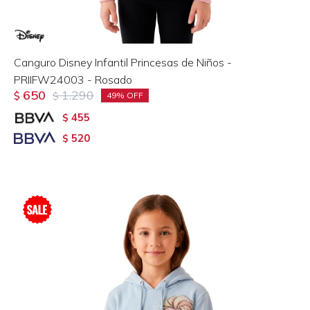
Canguro Disney Infantil Princesas de Niños -
PRIIFW24003 - Rosado
650
1.290
$
$
49
455
$
520
$