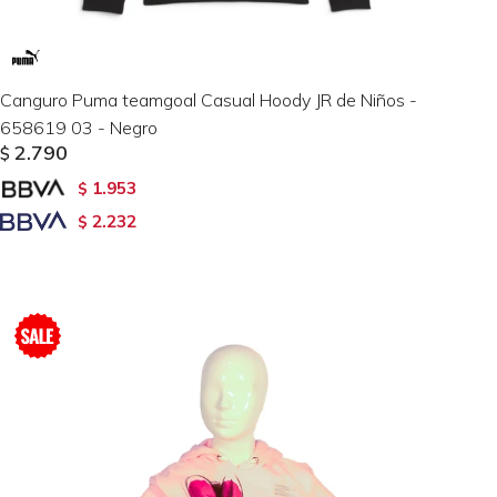
Canguro Puma teamgoal Casual Hoody JR de Niños -
658619 03 - Negro
2.790
$
1.953
$
2.232
$