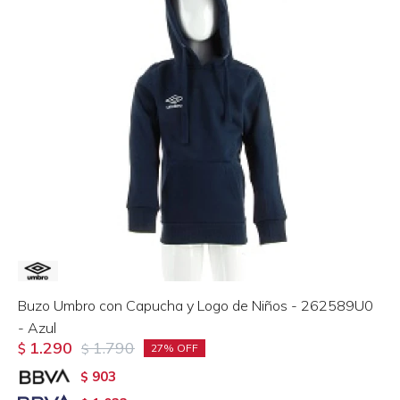
Buzo Umbro con Capucha y Logo de Niños - 262589U0
- Azul
1.290
1.790
$
$
27
903
$