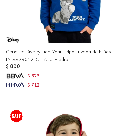
Canguro Disney LightYear Felpa Frizada de Niños -
LYIISS23012-C - Azul Piedra
890
$
623
$
712
$