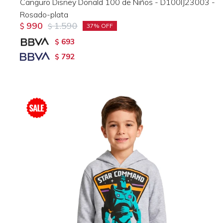
Canguro Disney Donald 100 de Niños - D100IJ23003 -
Rosado-plata
990
1.590
$
$
37
693
$
792
$