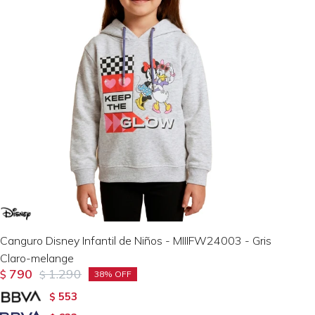
Canguro Disney Infantil de Niños - MIIIFW24003 - Gris
Claro-melange
790
1.290
$
$
38
553
$