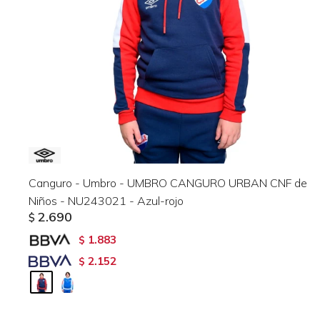
Canguro - Umbro - UMBRO CANGURO URBAN CNF de
Niños - NU243021 - Azul-rojo
2.690
$
1.883
$
2.152
$