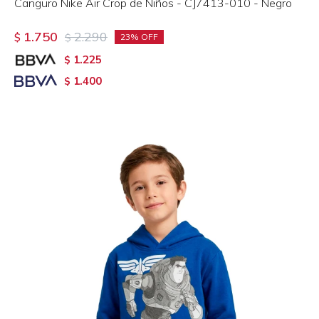
Canguro Nike Air Crop de Niños - CJ7413-010 - Negro
1.750
2.290
$
$
23
1.225
$
1.400
$