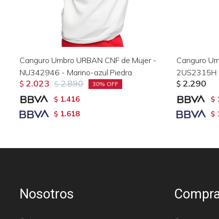
Canguro Umbro URBAN CNF de Mujer -
Canguro Umb
NU342946 - Marino-azul Piedra
2US2315H -
2.023
2.890
2.290
$
$
$
30
1.416
$
$
1.618
$
$
Nosotros
Compra