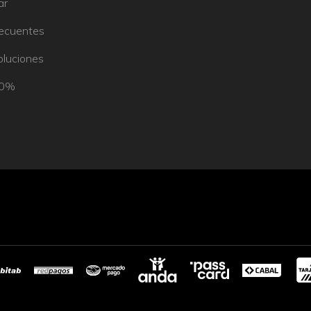
ar
recuentes
oluciones
50%