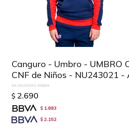
Canguro - Umbro - UMBR
CNF de Niños - NU243021 - A
NU243021-150604
2.690
$
1.883
$
2.152
$