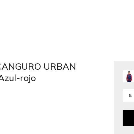
O CANGURO URBAN
zul-rojo
8