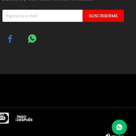
SUSCRIBIRME

