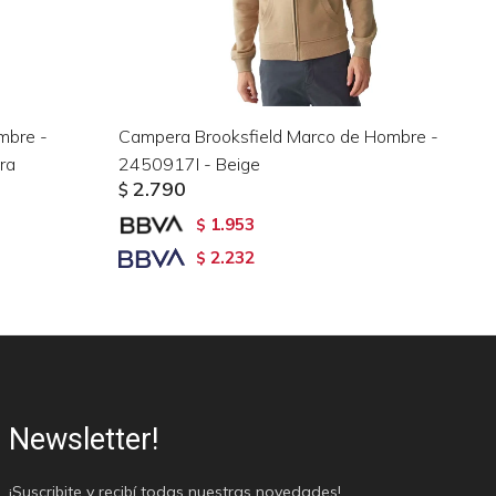
mbre -
Campera Brooksfield Marco de Hombre -
Ca
ra
2450917I - Beige
de
2.790
$
$
1.953
$
2.232
$
Newsletter!
¡Suscribite y recibí todas nuestras novedades!