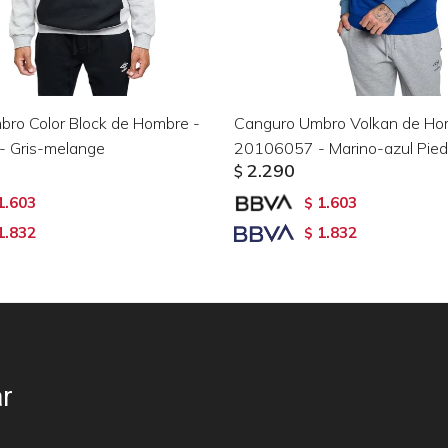
ro Color Block de Hombre -
Canguro Umbro Volkan de Ho
 Gris-melange
20106057 - Marino-azul Pied
2.290
$
1.603
1.603
$
1.832
1.832
$
r