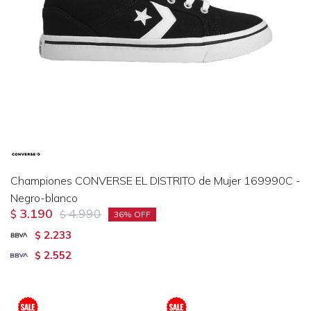
Championes CONVERSE EL DISTRITO de Mujer 169990C -
Negro-blanco
3.190
4.990
$
$
36
2.233
$
2.552
$