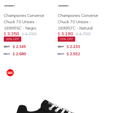
Championes Converse
Championes Converse
Chuck 70 Unisex -
Chuck 70 Unisex -
169955C - Negro
169957C - Natural
3.350
4.790
3.190
4.790
$
$
$
$
30
33
2.345
2.233
$
$
2.680
2.552
$
$