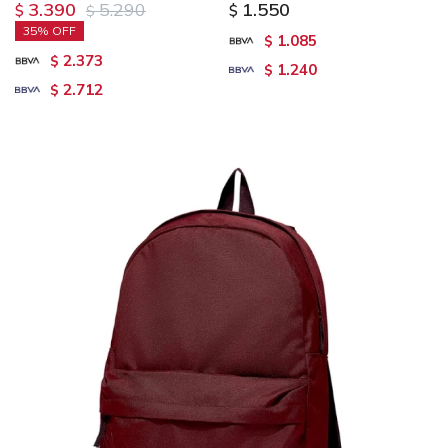
3.390
5.290
1.550
$
$
$
35
1.085
$
2.373
$
1.240
$
2.712
$