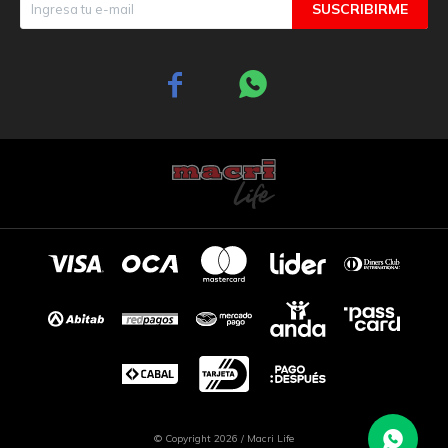
SUSCRIBIRME


© Copyright 2026 / Macri Life