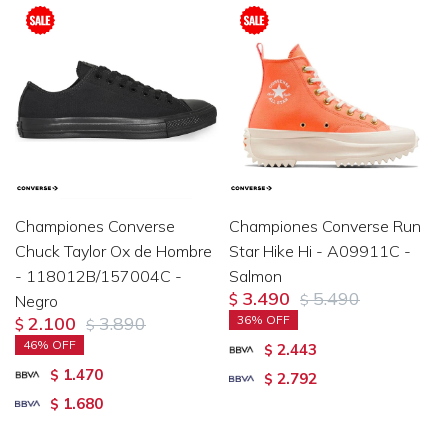
Championes Converse
Championes Converse Run
Chuck Taylor Ox de Hombre
Star Hike Hi - A09911C -
- 118012B/157004C -
Salmon
3.490
5.490
Negro
$
$
2.100
3.890
36
$
$
46
2.443
$
1.470
$
2.792
$
1.680
$