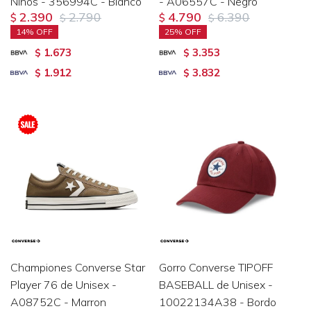
Niños - 356994C - Blanco
- A06557C - Negro
2.390
2.790
4.790
6.390
$
$
$
$
14
25
1.673
3.353
$
$
1.912
3.832
$
$
Championes Converse Star
Gorro Converse TIPOFF
Player 76 de Unisex -
BASEBALL de Unisex -
A08752C - Marron
10022134A38 - Bordo