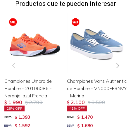
Productos que te pueden interesar
Championes Umbro de
Championes Vans Authentic
Hombre - 20106086 -
de Hombre - VN000EE3NVY
Naranja-azul Francia
- Marino
1.990
2.790
2.100
3.590
$
$
$
$
28
41
1.393
1.470
$
$
1.592
1.680
$
$