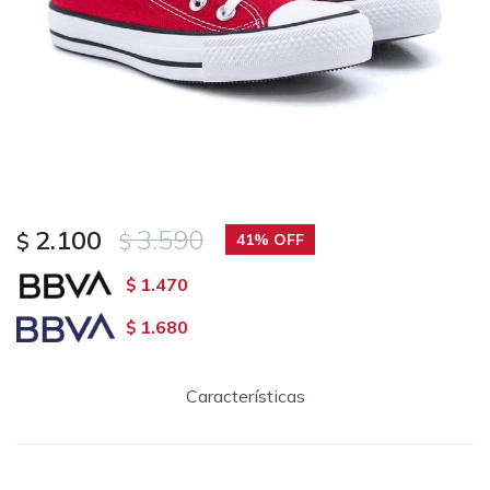
2.100
3.590
$
$
41
1.470
$
1.680
$
Características