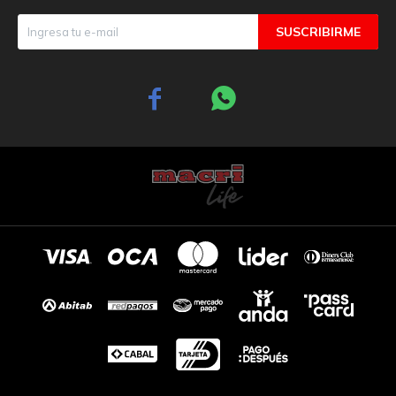
SUSCRIBIRME

