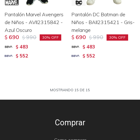
Pantalón Marvel Avengers
Pantalón DC Batman de
de Niños - AVII2315842 -
Niños - BAII2315421 - Gris-
Azul Oscuro
melange
690
990
690
990
$
$
$
$
30
30
483
483
$
$
552
552
$
$
MOSTRANDO
15
DE
15
Comprar