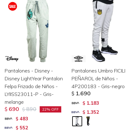
Pantalones - Disney -
Pantalones Umbro FICILI
Disney LightYear Pantalon
PEÑAROL de Niños -
Felpa Frizado de Niños -
4P200183 - Gris-negro
1.690
LYIISS23011-P - Gris-
$
melange
1.183
$
690
890
$
$
22
1.352
$
483
$
552
$