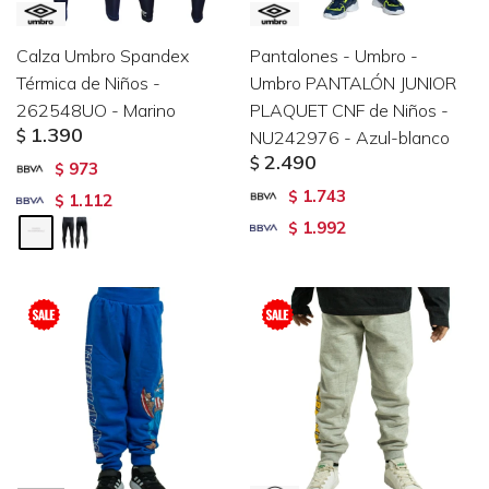
Calza Umbro Spandex
Pantalones - Umbro -
Térmica de Niños -
Umbro PANTALÓN JUNIOR
262548UO - Marino
PLAQUET CNF de Niños -
1.390
$
NU242976 - Azul-blanco
2.490
$
973
$
1.743
$
1.112
$
1.992
$