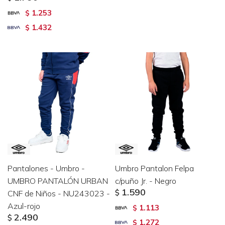
1.253
$
1.432
$
Pantalones - Umbro -
Umbro Pantalon Felpa
UMBRO PANTALÓN URBAN
c/puño Jr. - Negro
1.590
CNF de Niños - NU243023 -
$
Azul-rojo
1.113
$
2.490
$
1.272
$