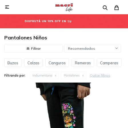

Pantalones Niños
Recomendados
Buzos
Calzas
Canguros
Remeras
Camperas
Quitar filtros
Filtrando por:
Indumentaria
Pantalones