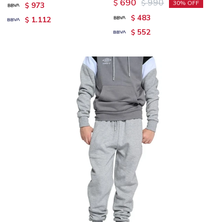
690
990
$
$
30
973
$
483
$
1.112
$
552
$