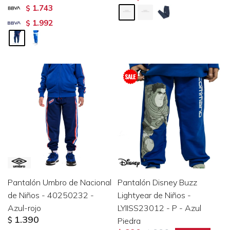
1.743
$
1.992
$
Pantalón Umbro de Nacional
Pantalón Disney Buzz
de Niños - 40250232 -
Lightyear de Niños -
Azul-rojo
LYIISS23012 - P - Azul
1.390
$
Piedra