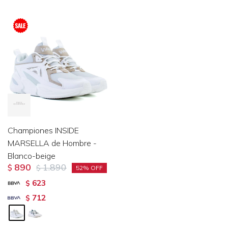
Championes INSIDE
MARSELLA de Hombre -
Blanco-beige
890
1.890
$
$
52
623
$
712
$