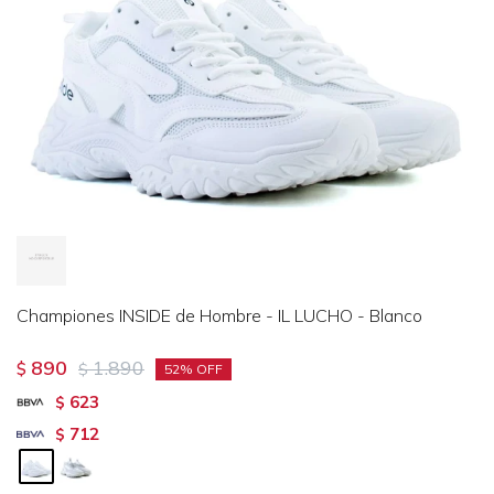
Championes INSIDE de Hombre - IL LUCHO - Blanco
890
1.890
$
$
52
623
$
712
$