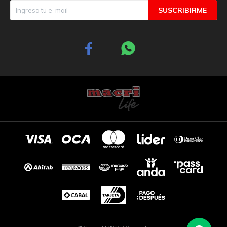
SUSCRIBIRME

