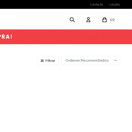
Contacto
Locales
0
$
Recomendados