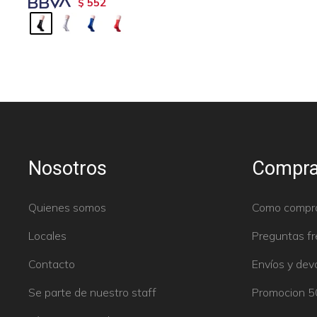
552
$
Nosotros
Compra
Quienes somos
Como compr
Locales
Preguntas f
Contacto
Envíos y dev
Se parte de nuestro staff
Promocion 