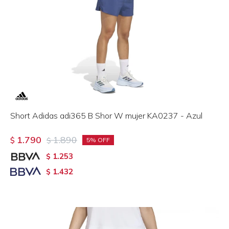
Short Adidas adi365 B Shor W mujer KA0237 - Azul
1.790
1.890
$
$
5
1.253
$
1.432
$