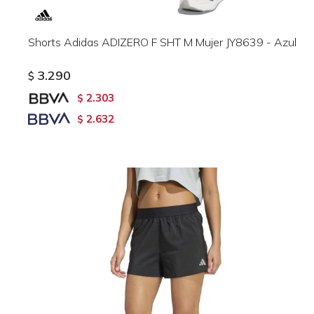
Shorts Adidas ADIZERO F SHT M Mujer JY8639 - Azul
3.290
$
2.303
$
2.632
$