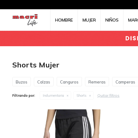
HOMBRE
MUJER
NIÑOS
MAR
Shorts Mujer
Buzos
Calzas
Canguros
Remeras
Camperas
Quitar filtros
Filtrando por:
Indumentaria
Shorts