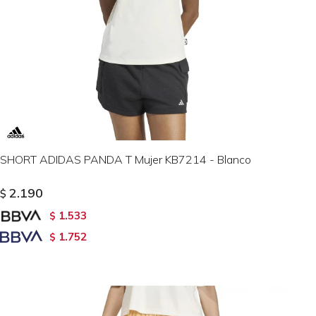
SHORT ADIDAS PANDA T Mujer KB7214 - Blanco
2.190
$
1.533
$
1.752
$