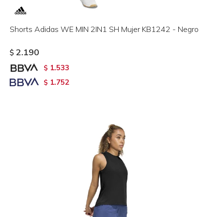
Shorts Adidas WE MIN 2IN1 SH Mujer KB1242 - Negro
2.190
$
1.533
$
1.752
$