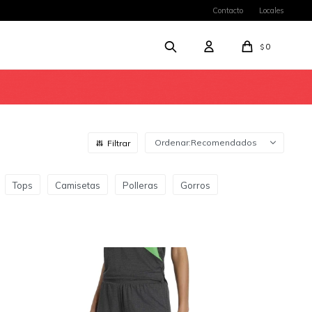
Contacto
Locales
0
$
Recomendados
Tops
Camisetas
Polleras
Gorros