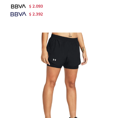
2.093
$
2.392
$