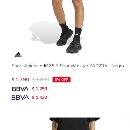
Short Adidas adi365 B Shor W mujer KA0235 - Negro
1.790
1.890
$
$
5
1.253
$
1.432
$