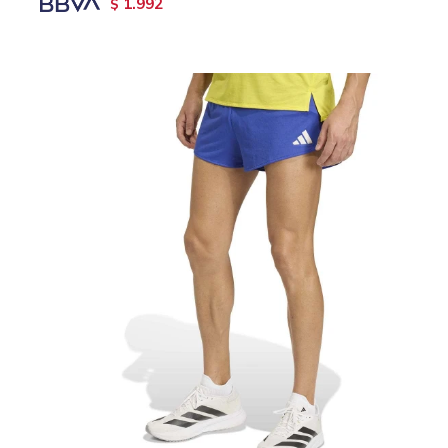
1.992
$