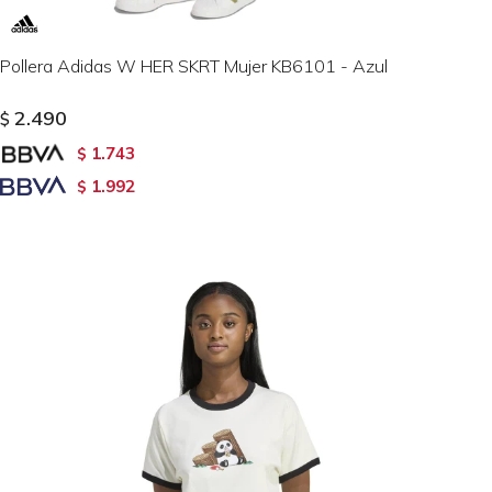
Pollera Adidas W HER SKRT Mujer KB6101 - Azul
2.490
$
1.743
$
1.992
$