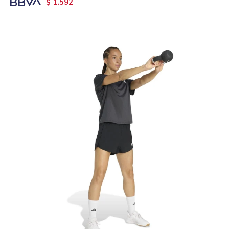
1.592
$