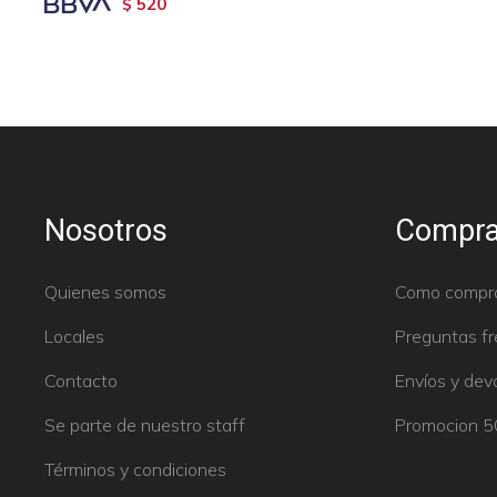
520
$
Nosotros
Compra
Quienes somos
Como compr
Locales
Preguntas f
Contacto
Envíos y dev
Se parte de nuestro staff
Promocion 
Términos y condiciones