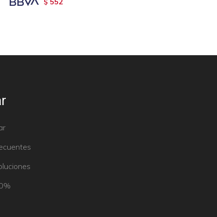
552
$
r
ar
recuentes
oluciones
50%