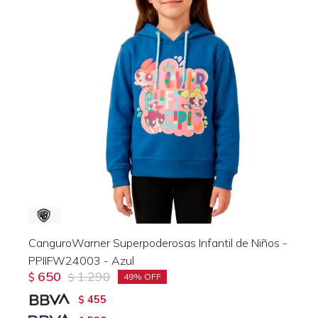
CanguroWarner Superpoderosas Infantil de Niños -
PPIIFW24003 - Azul
650
1.290
$
$
49
455
$