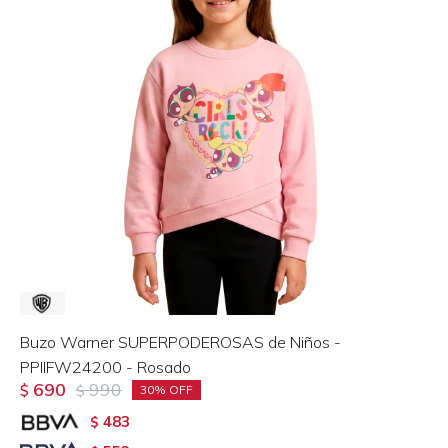
Buzo Warner SUPERPODEROSAS de Niños -
PPIIFW24200 - Rosado
690
990
$
$
30
483
$