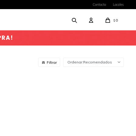
Contacto
Locales
0
$
Recomendados