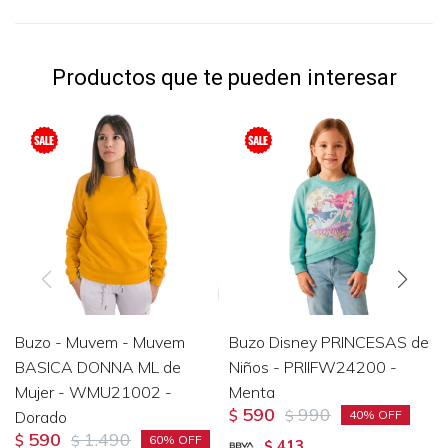
Productos que te pueden interesar
Buzo - Muvem - Muvem
Buzo Disney PRINCESAS de
BASICA DONNA ML de
Niños - PRIIFW24200 -
Mujer - WMU21002 -
Menta
590
990
Dorado
$
$
40
590
1.490
$
$
60
413
$