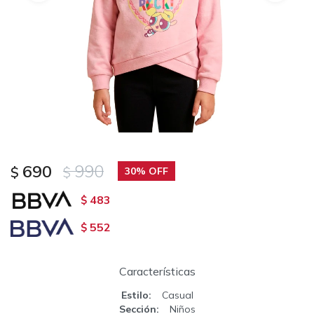
690
990
$
$
30
483
$
552
$
Características
Estilo
Casual
Sección
Niños