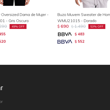
 Oversized Dama de Mujer -
Buzo Muvem Sweater de Hom
1 - Gris Oscuro
WMU21015 - Dorado
.290
690
1.490
$
$
49
53
455
483
$
520
552
$
r
ar