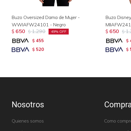
Buzo Oversized Dama de Mujer -
Buzo Disney
WWIAFW24101 - Negro
MIIAFW2410
650
1.290
650
1
$
$
$
$
49
455
$
$
520
$
$
Nosotros
Compra
Quienes somos
Como compr