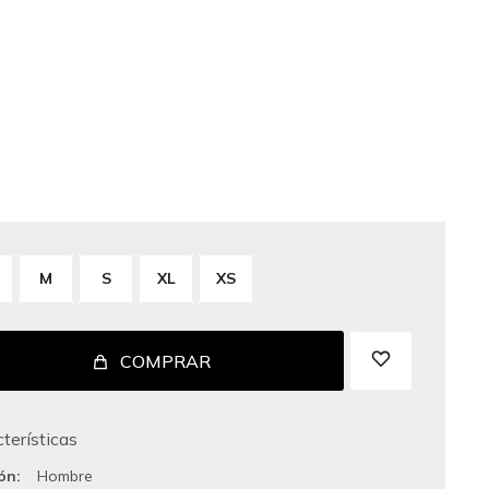
M
S
XL
XS
COMPRAR
terísticas
ión
Hombre