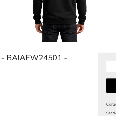
 - BAIAFW24501 -
L
Carac
Secc