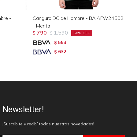
bre -
Canguro DC de Hombre - BAIAFW24502
Bu
- Menta
de
790
1.590
$
$
$
50
553
$
632
$
Newsletter!
¡Suscribite y recibí todas nuestras novedades!