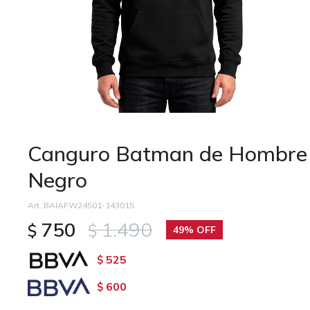
Canguro Batman de Hombre
Negro
BAIAFW24501-143015
750
1.490
$
$
49
525
$
600
$