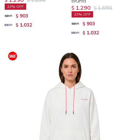
$
$
Bruma
23
1.290
1.690
$
$
23
903
$
903
$
1.032
$
1.032
$