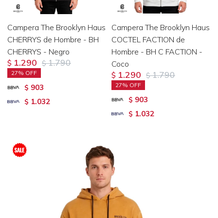
Campera The Brooklyn Haus
Campera The Brooklyn Haus
CHERRYS de Hombre - BH
COCTEL FACTION de
CHERRYS - Negro
Hombre - BH C FACTION -
1.290
1.790
$
$
Coco
27
1.290
1.790
$
$
27
903
$
903
$
1.032
$
1.032
$