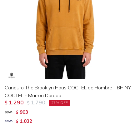
Canguro The Brooklyn Haus COCTEL de Hombre - BH NY
COCTEL - Marron Dorado
1.290
1.790
$
$
27
903
$
1.032
$