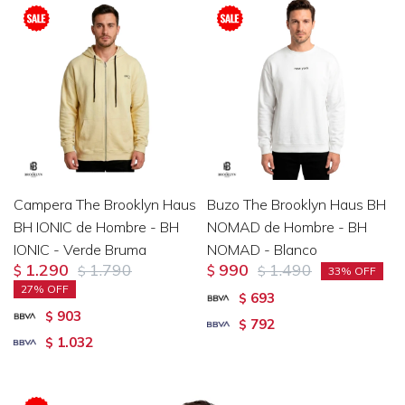
Campera The Brooklyn Haus
Buzo The Brooklyn Haus BH
BH IONIC de Hombre - BH
NOMAD de Hombre - BH
IONIC - Verde Bruma
NOMAD - Blanco
1.290
1.790
990
1.490
$
$
$
$
33
27
693
$
903
$
792
$
1.032
$