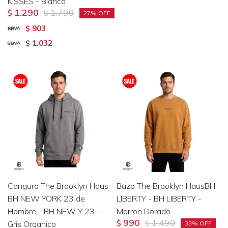
KISSES - Blanco
1.290
1.790
$
$
27
903
$
1.032
$
Canguro The Brooklyn Haus
Buzo The Brooklyn HausBH
BH NEW YORK 23 de
LIBERTY - BH LIBERTY -
Hombre - BH NEW Y 23 -
Marron Dorado
990
1.490
Gris Organico
$
$
33