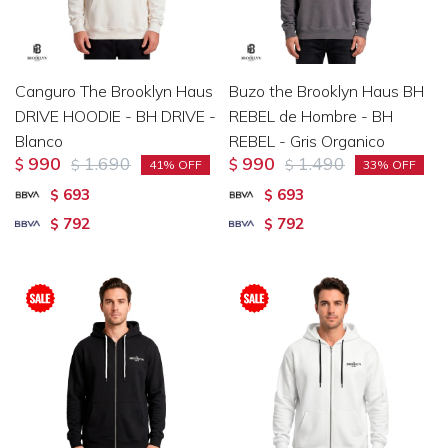
Canguro The Brooklyn Haus
Buzo the Brooklyn Haus BH
DRIVE HOODIE - BH DRIVE -
REBEL de Hombre - BH
Blanco
REBEL - Gris Organico
990
1.690
990
1.490
$
$
$
$
41
33
693
693
$
$
792
792
$
$