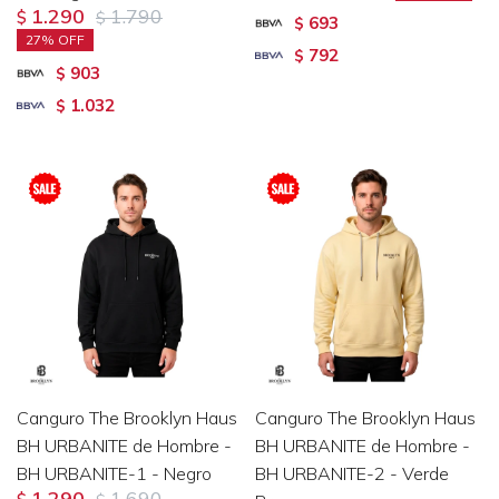
1.290
1.790
$
$
693
$
27
792
$
903
$
1.032
$
Canguro The Brooklyn Haus
Canguro The Brooklyn Haus
BH URBANITE de Hombre -
BH URBANITE de Hombre -
BH URBANITE-1 - Negro
BH URBANITE-2 - Verde
1.290
1.690