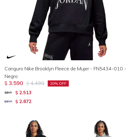
Canguro Nike Brooklyn Fleece de Mujer - FN5434-010 -
Negro
3.590
4.490
$
$
20
2.513
$
2.872
$