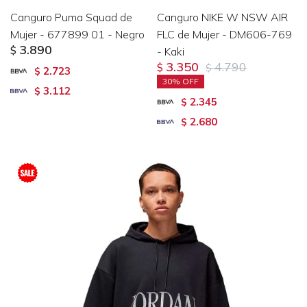
Canguro Puma Squad de
Canguro NIKE W NSW AIR
Mujer - 677899 01 - Negro
FLC de Mujer - DM606-769
3.890
$
- Kaki
3.350
4.790
$
$
2.723
$
30
3.112
$
2.345
$
2.680
$