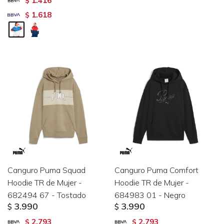
1.416
$
1.618
$
Canguro Puma Squad
Canguro Puma Comfort
Hoodie TR de Mujer -
Hoodie TR de Mujer -
682494 67 - Tostado
684983 01 - Negro
3.990
3.990
$
$
2.793
2.793
$
$