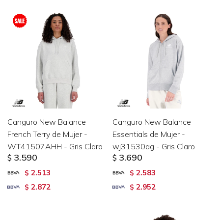
Canguro New Balance
Canguro New Balance
French Terry de Mujer -
Essentials de Mujer -
WT41507AHH - Gris Claro
wj31530ag - Gris Claro
3.590
3.690
$
$
2.513
2.583
$
$
2.872
2.952
$
$