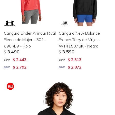
Canguro Under Armour Rival
Canguro New Balance
Fleece de Mujer - 501-
French Terry de Mujer -
690RE9 - Rojo
WT41507BK - Negro
3.490
3.590
$
$
2.443
2.513
$
$
2.792
2.872
$
$