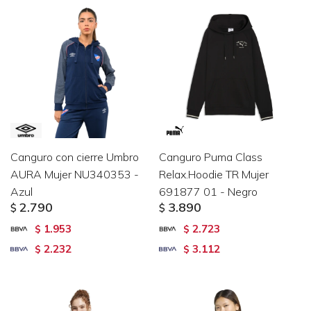
Canguro con cierre Umbro
Canguro Puma Class
AURA Mujer NU340353 -
Relax.Hoodie TR Mujer
Azul
691877 01 - Negro
2.790
3.890
$
$
1.953
2.723
$
$
2.232
3.112
$
$