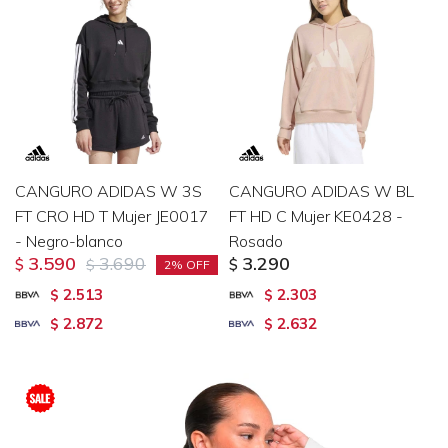
CANGURO ADIDAS W 3S
CANGURO ADIDAS W BL
FT CRO HD T Mujer JE0017
FT HD C Mujer KE0428 -
- Negro-blanco
Rosado
3.590
3.690
3.290
$
$
$
2
2.513
2.303
$
$
2.872
2.632
$
$