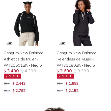
Canguro New Balance
Canguro New Balance
Athletics de Mujer -
Relentless de Mujer -
WT21501BK - Negro
WT31180BK - Negro
3.490
4.390
2.690
3.390
$
$
$
$
20
20
2.443
1.883
$
$
2.792
2.152
$
$