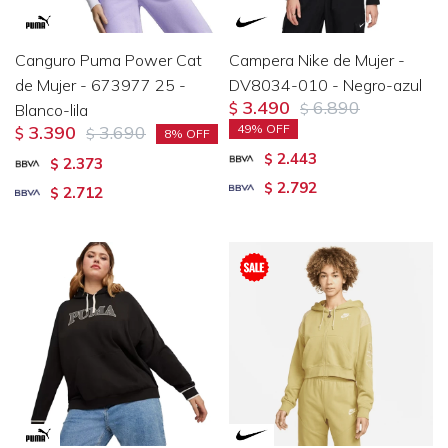
Canguro Puma Power Cat
Campera Nike de Mujer -
de Mujer - 673977 25 -
DV8034-010 - Negro-azul
3.490
6.890
Blanco-lila
$
$
3.390
3.690
49
$
$
8
2.443
$
2.373
$
2.792
$
2.712
$