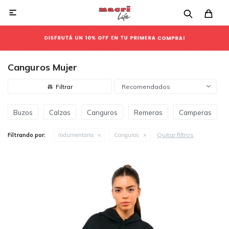

Canguros Mujer
Recomendados
Buzos
Calzas
Canguros
Remeras
Camperas
Quitar filtros
Filtrando por:
Indumentaria
Canguros