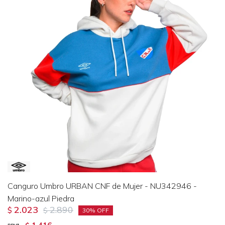
Canguro Umbro URBAN CNF de Mujer - NU342946 -
Marino-azul Piedra
2.023
2.890
$
$
30