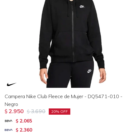
Campera Nike Club Fleece de Mujer - DQ5471-010 -
Negro
2.950
3.690
$
$
20
2.065
$
2.360
$