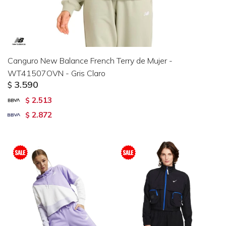
Canguro New Balance French Terry de Mujer -
WT41507OVN - Gris Claro
3.590
$
2.513
$
2.872
$