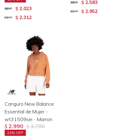
2.583
$
2.023
$
2.952
$
2.312
$
Canguro New Balance
Essential de Mujer -
wt31509sei - Marron
2.990
3.790
$
$
21