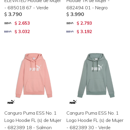
ELEVATED Hoodie de Mujer
Hoodie TR de Mujer -
- 685018 67 - Verde
682494 01 - Negro
3.790
3.990
$
$
2.653
2.793
$
$
3.032
3.192
$
$
Canguro Puma ESS No. 1
Canguro Puma ESS No. 1
Logo Hoodie FL (s) de Mujer
Logo Hoodie FL (s) de Mujer
- 682389 18 - Salmon
- 682389 30 - Verde