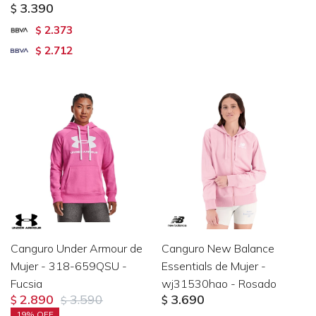
3.390
$
2.373
$
2.712
$
Canguro Under Armour de
Canguro New Balance
Mujer - 318-659QSU -
Essentials de Mujer -
Fucsia
wj31530hao - Rosado
2.890
3.590
3.690
$
$
$
19