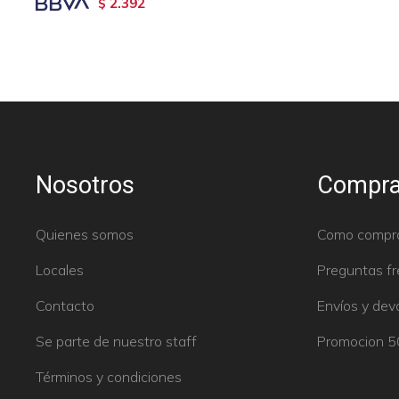
2.392
$
Nosotros
Compra
Quienes somos
Como compr
Locales
Preguntas f
Contacto
Envíos y dev
Se parte de nuestro staff
Promocion 
Términos y condiciones