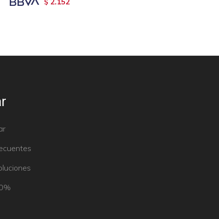
2.152
$
r
ar
recuentes
oluciones
50%