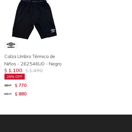
Calza Umbro Térmica de
Niños - 262546U0 - Negro
1.100
1.490
$
$
26
770
$
880
$