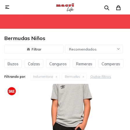

Bermudas Niños
Recomendados
Buzos
Calzas
Canguros
Remeras
Camperas
Quitar filtros
Filtrando por:
Indumentaria
Bermudas