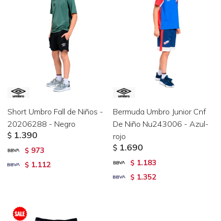
Short Umbro Fall de Niños -
Bermuda Umbro Junior Cnf
20206288 - Negro
De Niño Nu243006 - Azul-
1.390
$
rojo
1.690
$
973
$
1.183
$
1.112
$
1.352
$