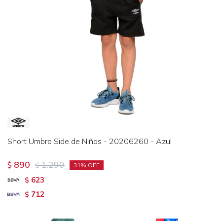
Short Umbro Side de Niños - 20206260 - Azul
890
1.290
$
$
31
623
$
712
$