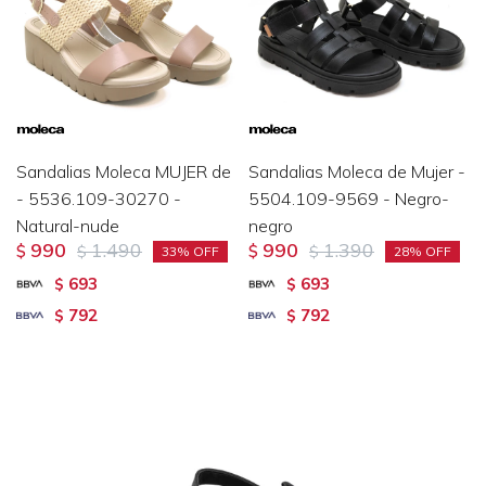
Sandalias Moleca MUJER de
Sandalias Moleca de Mujer -
- 5536.109-30270 -
5504.109-9569 - Negro-
Natural-nude
negro
990
1.490
990
1.390
$
$
$
$
33
28
693
693
$
$
792
792
$
$