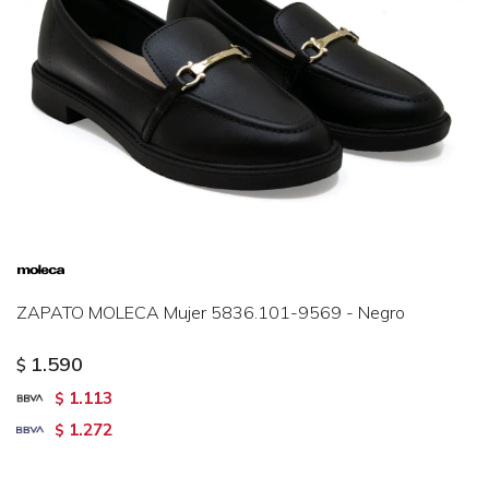
ZAPATO MOLECA Mujer 5836.101-9569 - Negro
1.590
$
1.113
$
1.272
$