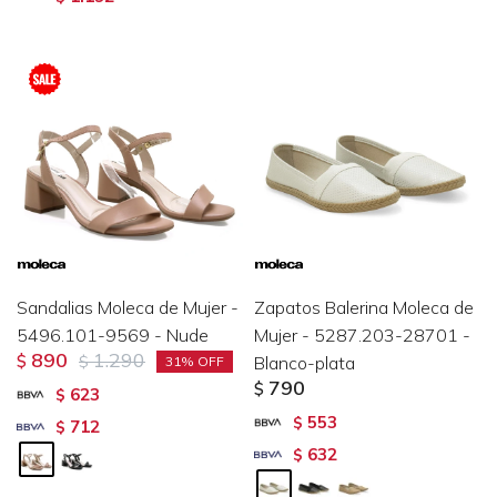
Sandalias Moleca de Mujer -
Zapatos Balerina Moleca de
5496.101-9569 - Nude
Mujer - 5287.203-28701 -
890
1.290
$
$
Blanco-plata
31
790
$
623
$
553
$
712
$
632
$