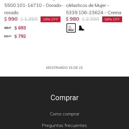
5500.101-14710 - Dorado-
c/elasticos de Mujer -
rosado
5339.106-23624 - Crema
990
1.390
980
2.390
$
$
$
$
28
58
693
$
792
$
MOSTRANDO
15
DE
15
Comprar
Como comprar
Preguntas frecuentes