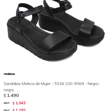
Sandalias Moleca de Mujer - 5536.100-9569 - Negro-
negro
1.490
$
1.043
$
1.192
$