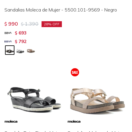
Sandalias Moleca de Mujer - 5500.101-9569 - Negro
990
1.390
$
$
28
693
$
792
$