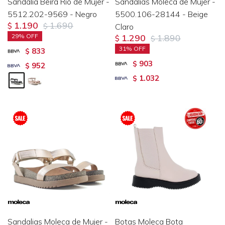
Sandalia Beira Rio de Mujer -
Sandalias Moleca de Mujer -
5512.202-9569 - Negro
5500.106-28144 - Beige
1.190
1.690
$
$
Claro
29
1.290
1.890
$
$
31
833
$
903
$
952
$
1.032
$
Sandalias Moleca de Mujer -
Botas Moleca Bota