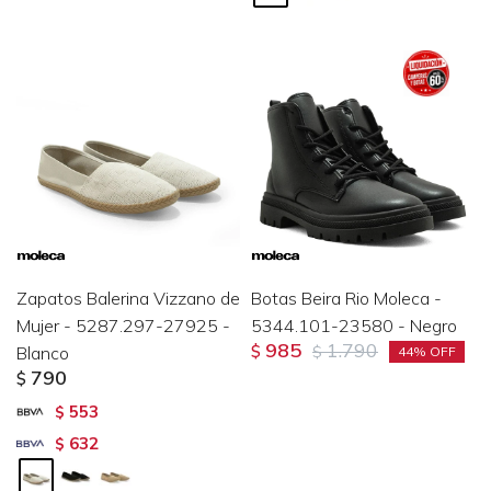
Zapatos Balerina Vizzano de
Botas Beira Rio Moleca -
Mujer - 5287.297-27925 -
5344.101-23580 - Negro
985
1.790
Blanco
$
$
44
790
$
553
$
632
$