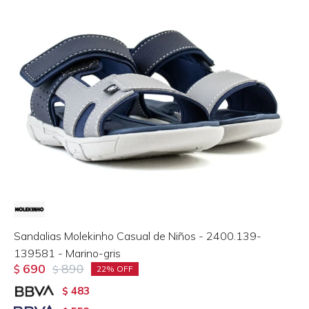
Sandalias Molekinho Casual de Niños - 2400.139-
139581 - Marino-gris
690
890
$
$
22
483
$