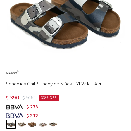
Sandalias Chill Sunday de Niños - YF24K - Azul
390
590
$
$
33
273
$
312
$