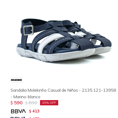
Sandalia Molekinho Casual de Niños - 2135.121-13958
- Marino-blanco
590
890
$
$
33
413
$