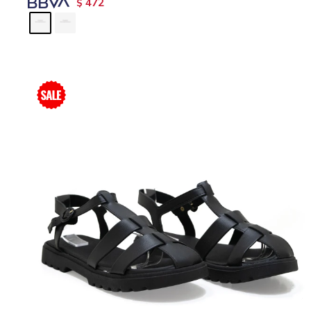
472
$