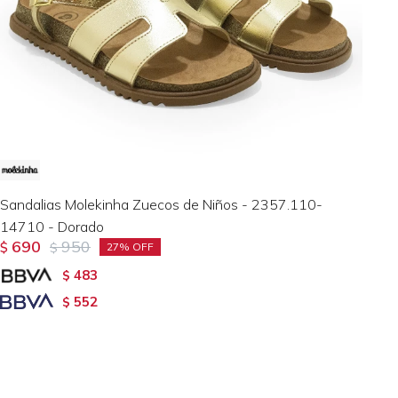
Sandalias Molekinha Zuecos de Niños - 2357.110-
14710 - Dorado
690
950
$
$
27
483
$
552
$