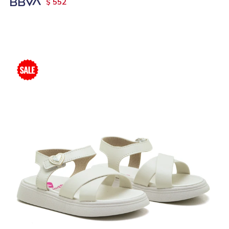
552
$