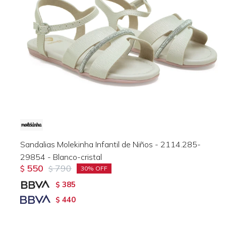
Sandalias Molekinha Infantil de Niños - 2114.285-
29854 - Blanco-cristal
550
790
$
$
30
385
$
440
$