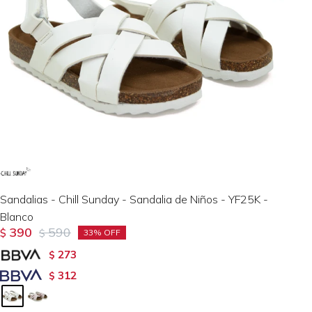
Sandalias - Chill Sunday - Sandalia de Niños - YF25K -
Blanco
390
590
$
$
33
273
$
312
$