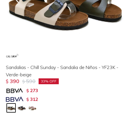
Sandalias - Chill Sunday - Sandalia de Niños - YF23K -
Verde-beige
390
590
$
$
33
273
$
312
$