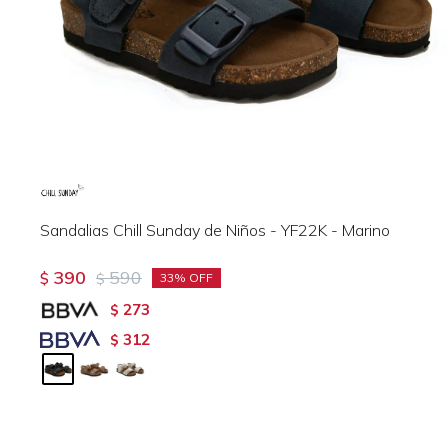
Sandalias Chill Sunday de Niños - YF22K - Marino
390
590
$
$
33
273
$
312
$