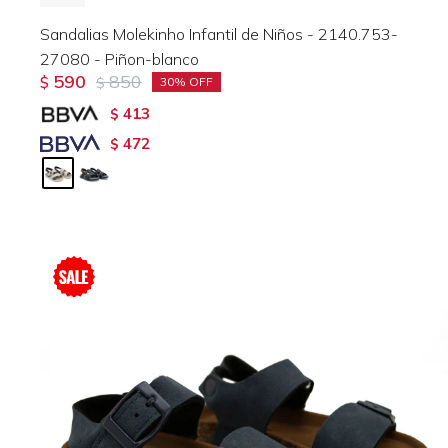
Sandalias Molekinho Infantil de Niños - 2140.753-
27080 - Piñon-blanco
590
850
$
$
30
413
$
472
$