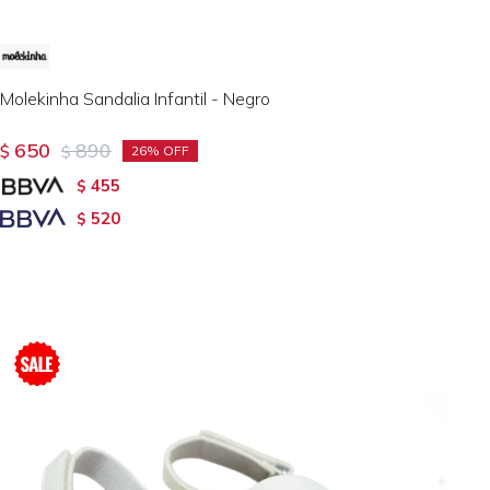
Molekinha Sandalia Infantil - Negro
650
890
$
$
26
455
$
520
$