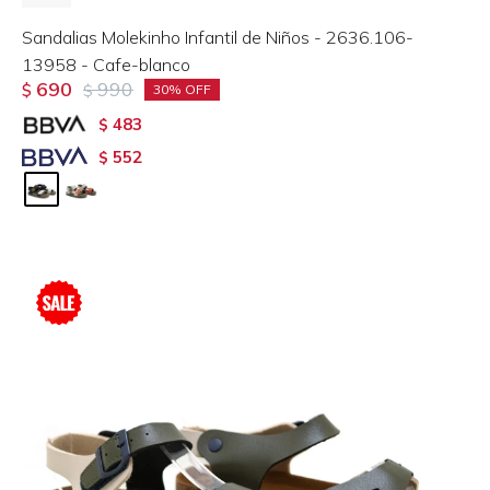
Sandalias Molekinho Infantil de Niños - 2636.106-
13958 - Cafe-blanco
690
990
$
$
30
483
$
552
$