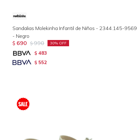
Sandalias Molekinha Infantil de Niños - 2344.145-9569
- Negro
690
990
$
$
30
483
$
552
$