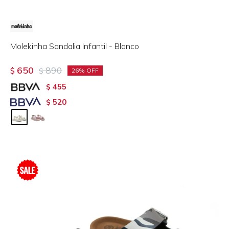
Molekinha Sandalia Infantil - Blanco
650
890
$
$
26
455
$
520
$