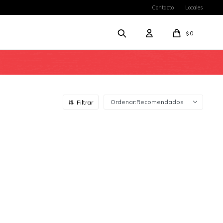
Contacto
Locales
0
$
Recomendados