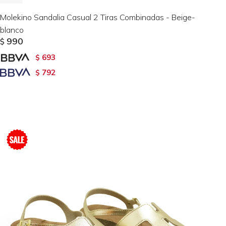
Molekino Sandalia Casual 2 Tiras Combinadas - Beige-
blanco
990
$
693
$
792
$