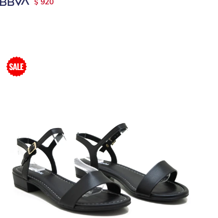
920
$