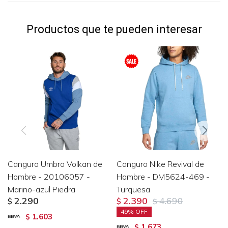
Productos que te pueden interesar
Canguro Umbro Volkan de
Canguro Nike Revival de
Hombre - 20106057 -
Hombre - DM5624-469 -
Marino-azul Piedra
Turquesa
2.290
2.390
4.690
$
$
$
49
1.603
$
1.673
$