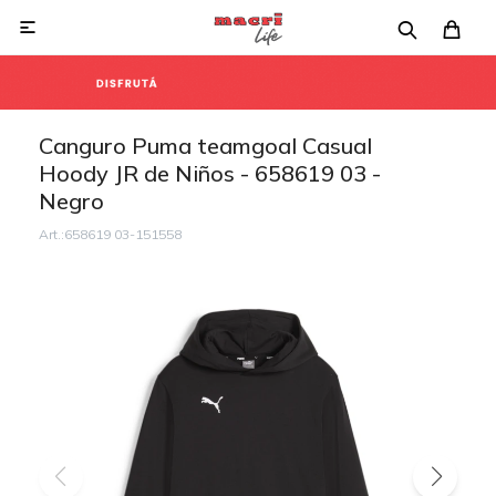

Canguro Puma teamgoal Casual
Hoody JR de Niños - 658619 03 -
Negro
658619 03-151558