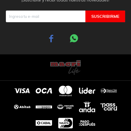
SUSCRIBIRME

