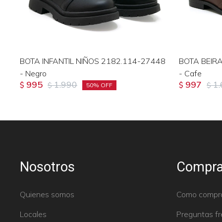
BOTA INFANTIL NIÑOS 2182.114-27448
BOTA BEIRA
- Negro
- Cafe
995
1.990
997
1
$
$
$
$
50
Nosotros
Compra
Quienes somos
Como compr
Locales
Preguntas f