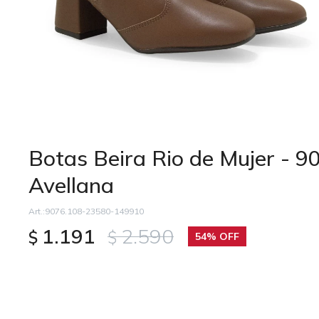
Botas Beira Rio de Mujer - 
Avellana
9076.108-23580-149910
1.191
2.590
$
$
54