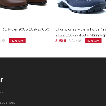
 RIO Mujer 9085.109-27060
Championes Molekinho de Niñ
2622.110-27463 - Marino-gr
.690
998
1.750
$
$
41
42
r
ar
recuentes