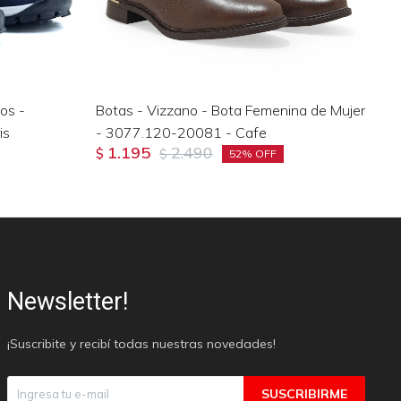
os -
Botas - Vizzano - Bota Femenina de Mujer
BO
is
- 3077.120-20081 - Cafe
- 
1.195
2.490
$
$
$
52
Newsletter!
¡Suscribite y recibí todas nuestras novedades!
SUSCRIBIRME