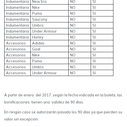
Indumentaria
New Era
NO
SI
Indumentaria
Nike
NO
SI
Indumentaria
Puma
NO
SI
Indumentaria
Saucony
NO
SI
Indumentaria
Umbro
NO
SI
Indumentaria
Under Armour
NO
SI
Indumentaria
Hurley
NO
SI
Accesorios
Adidas
NO
SI
Accesorios
Goal
NO
SI
Accesorios
Nike
NO
SI
Accesorios
Puma
NO
SI
Accesorios
Umbro
NO
SI
Accesorios
Under Armour
NO
SI
A partir de enero del 2017, según la fecha indicada en la boleta, las
bonificaciones tienen una validez de 90 días.
En ningún caso se autorizarán pasado los 90 días ya que pierden su
valor sin excepción.