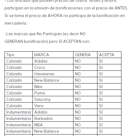
- Los artículos que poseen precios de Oferta “Antes y Ahora”
participan en la emisión de bonificaciones con el precio de ANTES.
Si se toma el precio de AHORA no participa de la bonificación en
mercadería.
-Las marcas que No Participan (es decir NO
GENERAN bonificación) pero SI ACEPTAN son:
Tipo
MARCA
GENERA
ACEPTA
Calzado
Adidas
NO
SI
Calzado
Crocs
NO
SI
Calzado
Havaianas
NO
SI
Calzado
New Balance
NO
SI
Calzado
Nike
NO
SI
Calzado
Puma
NO
SI
Calzado
Saucony
NO
SI
Calzado
Vans
NO
SI
Indumentaria
Adidas
NO
SI
Indumentaria
Barbados
NO
SI
Indumentaria
NBA
NO
SI
Indumentaria
New Balance
NO
SI