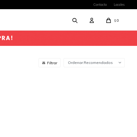
Contacto
Locales
0
$
Recomendados