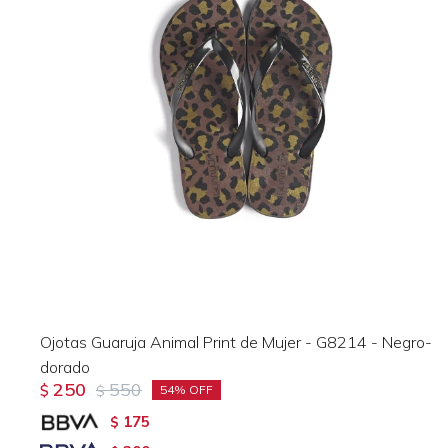
Ojotas Guaruja Animal Print de Mujer - G8214 - Negro-
dorado
250
550
$
$
54
175
$