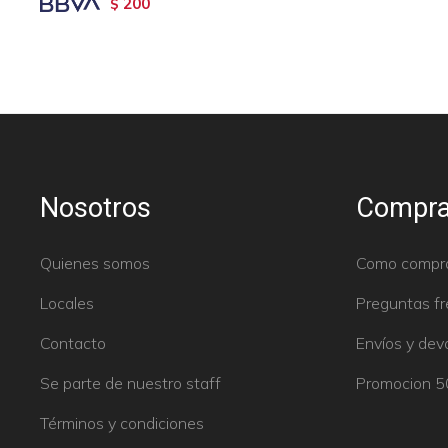
200
$
Nosotros
Compra
Quienes somos
Como compr
Locales
Preguntas f
Contacto
Envíos y dev
Se parte de nuestro staff
Promocion 
Términos y condiciones