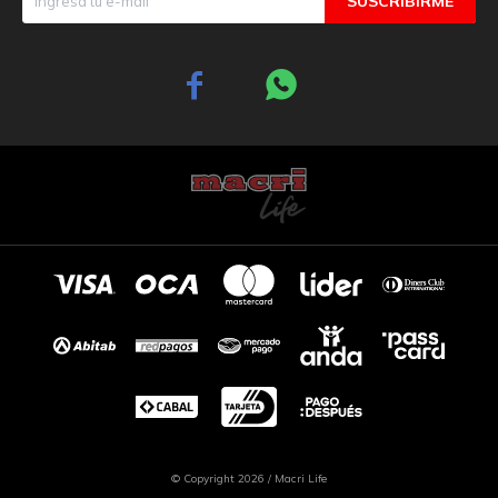
SUSCRIBIRME


© Copyright 2026 / Macri Life