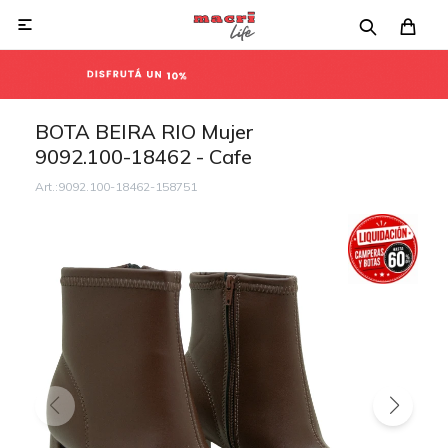

BOTA BEIRA RIO Mujer
9092.100-18462 - Cafe
9092.100-18462-158751