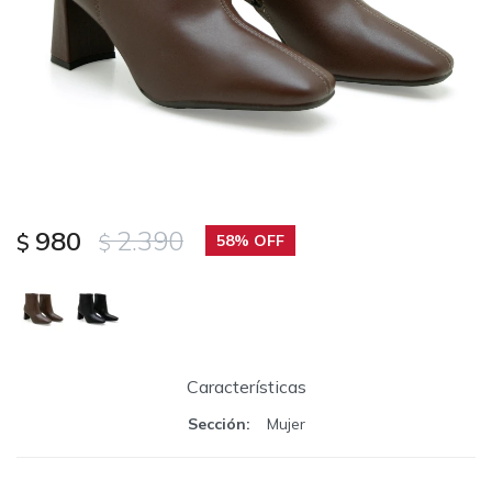
980
2.390
$
$
58
Características
Sección
Mujer