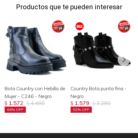
Productos que te pueden interesar
Bota Country con Hebilla de
Country Bota punta fina -
Mujer - C246 - Negro
Negro
1.572
4.490
1.579
3.290
$
$
$
$
64
52