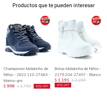
Productos que te pueden interesar
Championes Molekinho de
Botas Molekinha de Niños -
Niños - 2622.110-27463 -
2179.204-27457 - Blanco
1.191
2.290
Marino-gris
$
$
998
1.750
47
$
$
42