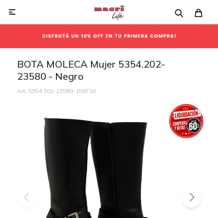

BOTA MOLECA Mujer 5354.202-
23580 - Negro
5354.202-23580-158726