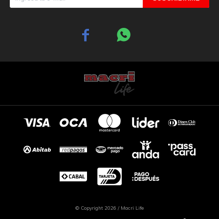


© Copyright 2026 / Macri Life