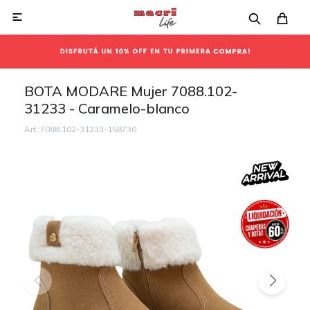

BOTA MODARE Mujer 7088.102-
31233 - Caramelo-blanco
7088.102-31233-158730