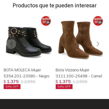
Productos que te pueden interesar
BOTA MOLECA Mujer
Bota Vizzano Mujer
5354.201-23580 - Negro
3111.100-25498 - Camel
1.375
2.990
1.375
2.990
$
$
$
$
54
54