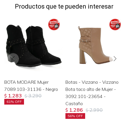
Productos que te pueden interesar
BOTA MODARE Mujer
Botas - Vizzano - Vizzano
7089.103-31136 - Negro
Bota taco alto de Mujer -
1.283
3.290
$
$
3092.101-23654 -
61
Castaño
1.286
2.990
$
$
56