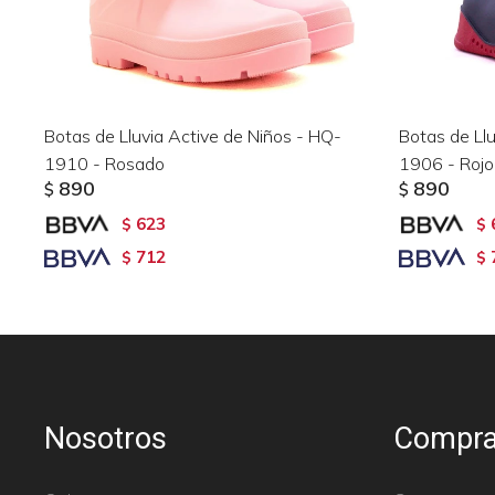
Botas de Lluvia Active de Niños - HQ-
Botas de Ll
1910 - Rosado
1906 - Rojo
890
890
$
$
623
$
$
712
$
$
Nosotros
Compra