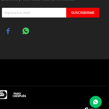
SUSCRIBIRME

