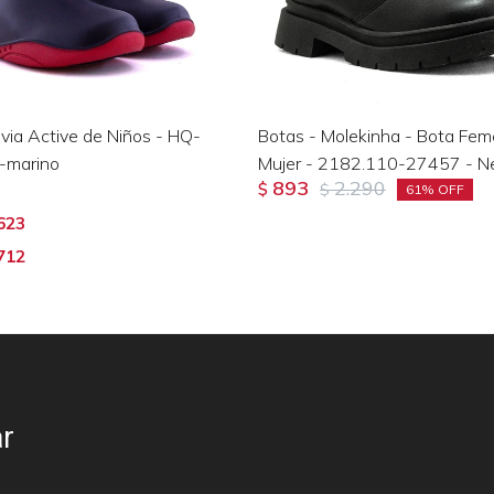
uvia Active de Niños - HQ-
Botas - Molekinha - Bota Fem
-marino
Mujer - 2182.110-27457 - N
893
2.290
$
$
61
623
712
r