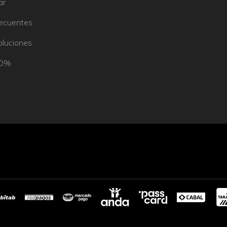
ar
recuentes
oluciones
50%