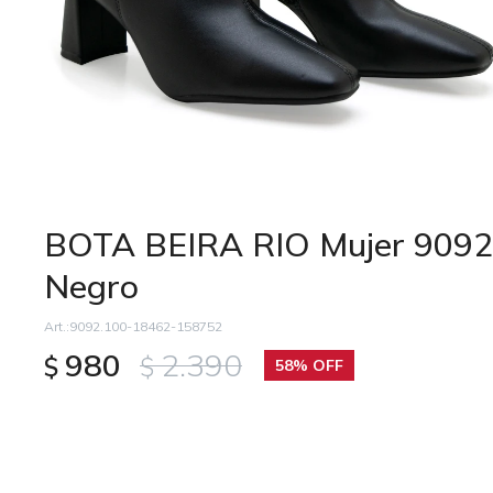
BOTA BEIRA RIO Mujer 9092
Negro
9092.100-18462-158752
980
2.390
$
$
58