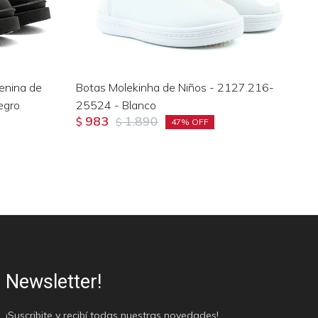
enina de
Botas Molekinha de Niños - 2127.216-
Bo
egro
25524 - Blanco
27
983
1.890
$
$
$
47
Newsletter!
¡Suscribite y recibí todas nuestras novedades!