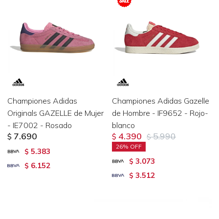
Championes Adidas
Championes Adidas Gazelle
Originals GAZELLE de Mujer
de Hombre - IF9652 - Rojo-
- IE7002 - Rosado
blanco
7.690
4.390
5.990
$
$
$
26
5.383
$
3.073
$
6.152
$
3.512
$