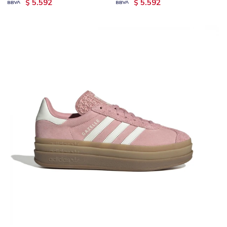
5.592
5.592
$
$