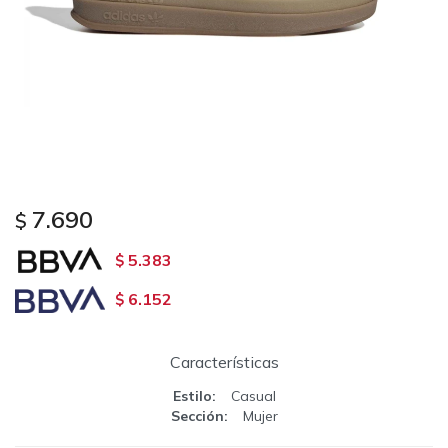
7.690
$
5.383
$
6.152
$
Características
Estilo
Casual
Sección
Mujer