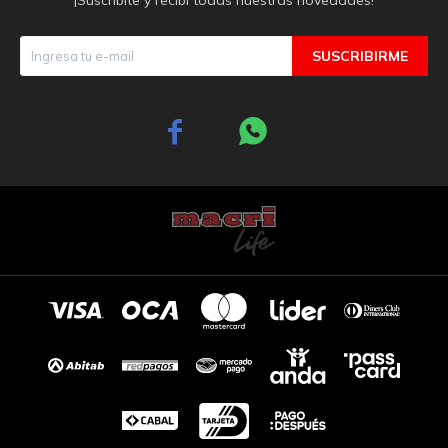
SUSCRIBIRME

