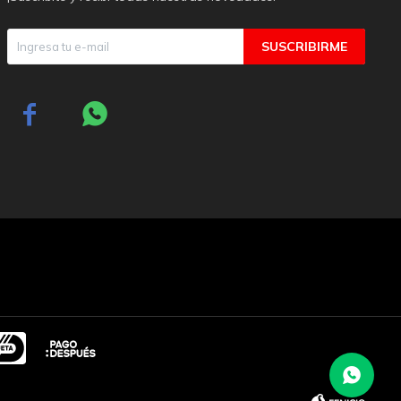
SUSCRIBIRME

