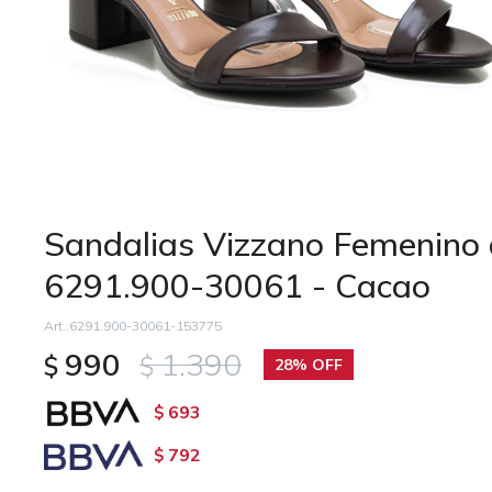
Sandalias Vizzano Femenino 
6291.900-30061 - Cacao
6291.900-30061-153775
990
1.390
$
$
28
693
$
792
$