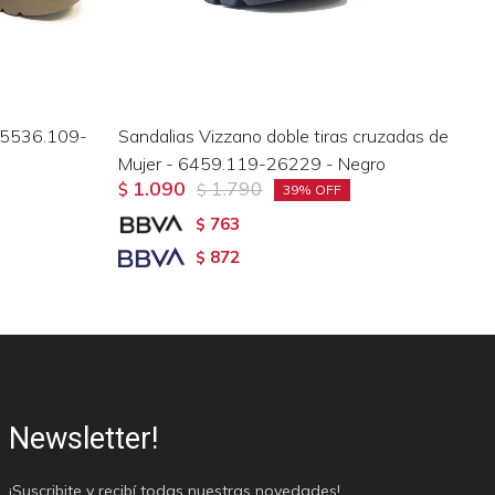
 5536.109-
Sandalias Vizzano doble tiras cruzadas de
Sa
Mujer - 6459.119-26229 - Negro
28
1.090
1.790
$
$
$
39
763
$
872
$
Newsletter!
¡Suscribite y recibí todas nuestras novedades!