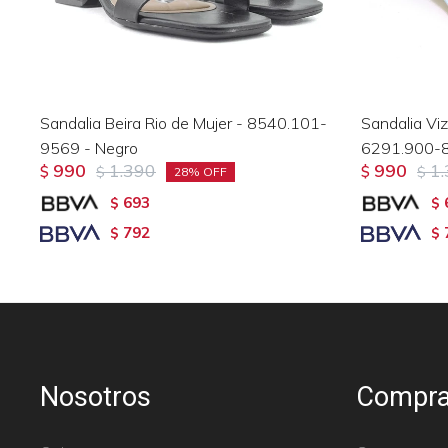
Sandalia Beira Rio de Mujer - 8540.101-
Sandalia Vi
9569 - Negro
6291.900-8
990
1.390
990
1
$
$
$
$
28
693
$
$
792
$
$
Nosotros
Compra