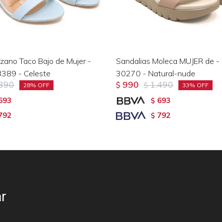
zzano Taco Bajo de Mujer -
Sandalias Moleca MUJER de -
389 - Celeste
30270 - Natural-nude
.390
990
1.490
$
$
28
33
693
693
$
792
792
$
r