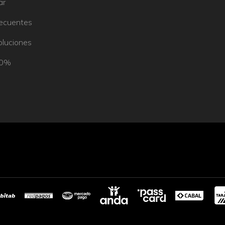
ar
recuentes
oluciones
50%