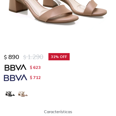
890
1.290
$
$
31
623
$
712
$
Características