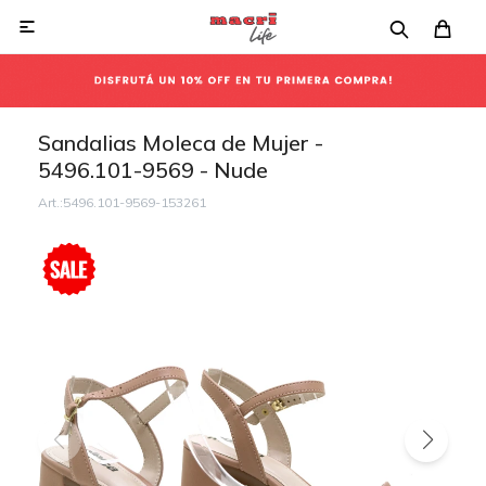

Sandalias Moleca de Mujer -
5496.101-9569 - Nude
5496.101-9569-153261