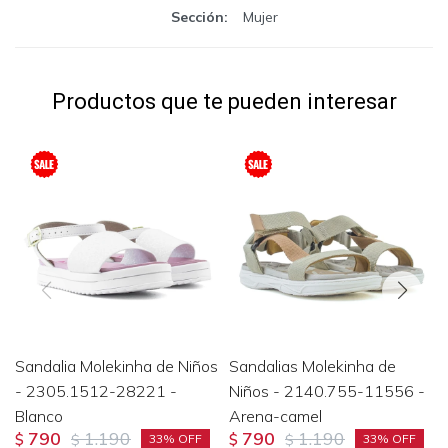
Sección
Mujer
Productos que te pueden interesar
Sandalia Molekinha de Niños
Sandalias Molekinha de
- 2305.1512-28221 -
Niños - 2140.755-11556 -
Blanco
Arena-camel
790
1.190
790
1.190
$
$
$
$
33
33