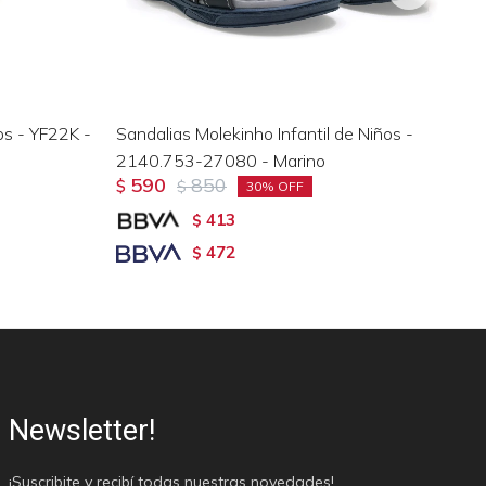
os - YF22K -
Sandalias Molekinho Infantil de Niños -
Mo
2140.753-27080 - Marino
590
850
$
$
$
30
413
$
472
$
Newsletter!
¡Suscribite y recibí todas nuestras novedades!