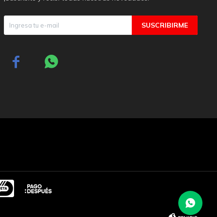
SUSCRIBIRME

