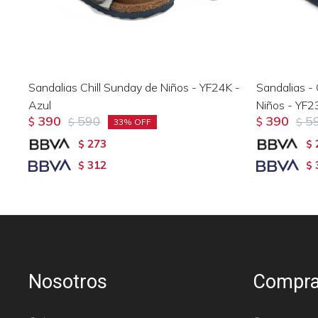
Sandalias Chill Sunday de Niños - YF24K -
Sandalias - 
Azul
Niños - YF2
390
590
390
5
$
$
$
$
33
273
$
$
312
$
$
Nosotros
Compra