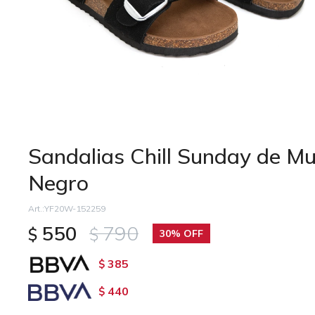
Sandalias Chill Sunday de M
Negro
YF20W-152259
550
790
$
$
30
385
$
440
$