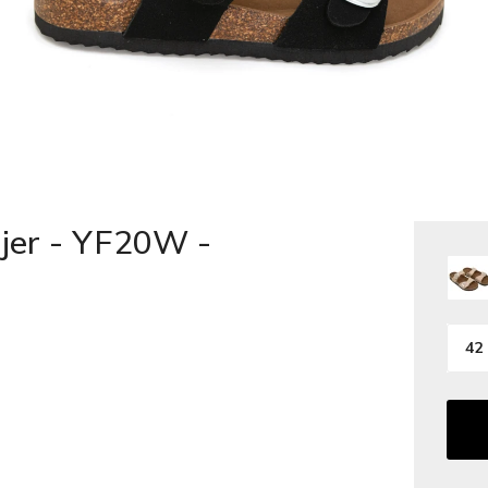
ujer - YF20W -
42