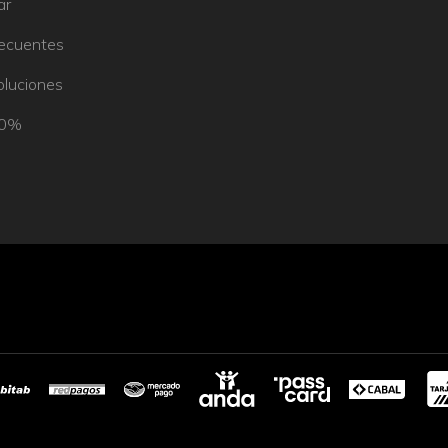
ar
recuentes
oluciones
50%