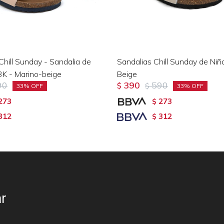
Chill Sunday - Sandalia de
Sandalias Chill Sunday de Niñ
3K - Marino-beige
Beige
90
390
590
$
$
33
33
273
273
$
312
312
$
r