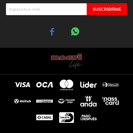
SUSCRIBIRME

