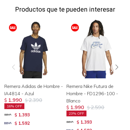
Productos que te pueden interesar
Remera Adidas de Hombre -
Remera Nike Futura de
IA4814 - Azul
Hombre - FD1296-100 -
1.990
2.390
$
$
Blanco
16
1.990
2.590
$
$
23
1.393
$
1.393
$
1.592
$