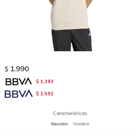
1.990
$
1.393
$
1.592
$
Características
Sección
Hombre