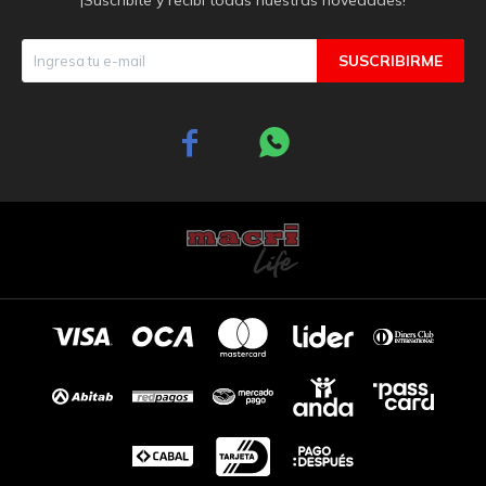
SUSCRIBIRME

