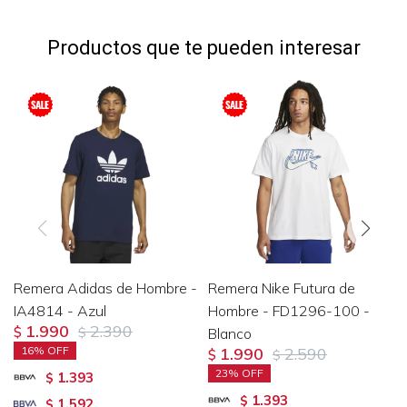
Productos que te pueden interesar
Remera Adidas de Hombre -
Remera Nike Futura de
IA4814 - Azul
Hombre - FD1296-100 -
1.990
2.390
$
$
Blanco
16
1.990
2.590
$
$
23
1.393
$
1.393
$
1.592
$