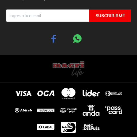
SUSCRIBIRME

