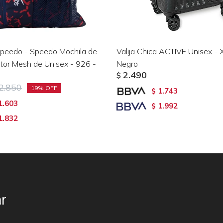
Speedo - Speedo Mochila de
Valija Chica ACTIVE Unisex -
ator Mesh de Unisex - 926 -
Negro
2.490
$
2.850
19
1.743
$
1.603
1.992
$
1.832
r