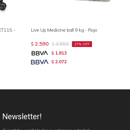
 XT11S -
Live Up Medicine ball 9 kg - Rojo
Cl
Sk
2.590
3.550
$
$
VN
27
$
1.813
$
2.072
$
Newsletter!