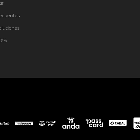
ar
recuentes
oluciones
50%