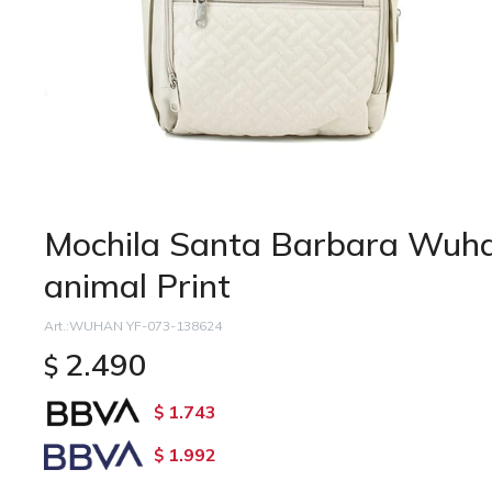
Mochila Santa Barbara Wuha
animal Print
WUHAN YF-073-138624
2.490
$
1.743
$
1.992
$