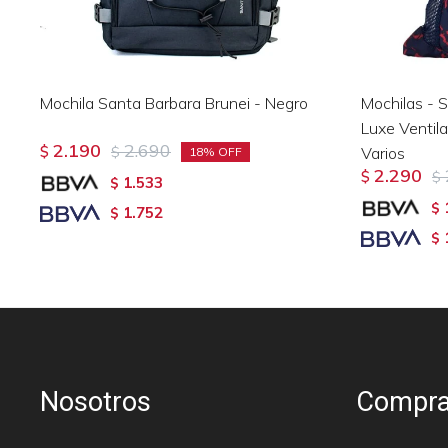
Mochila Santa Barbara Brunei - Negro
Mochilas - 
Luxe Ventil
2.190
2.690
$
$
Varios
18
2.290
$
$
1.533
$
$
1.752
$
$
Nosotros
Compra