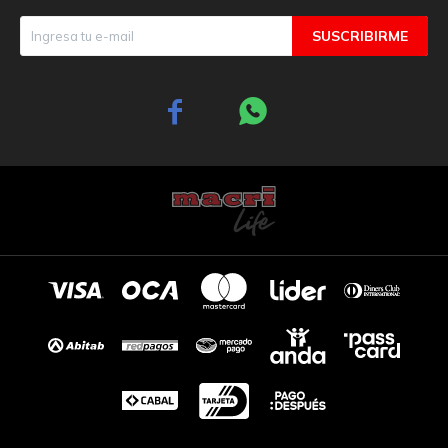
SUSCRIBIRME

