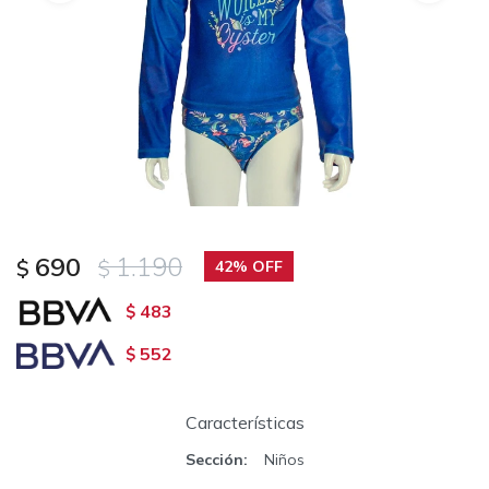
690
1.190
$
$
42
483
$
552
$
Características
Sección
Niños