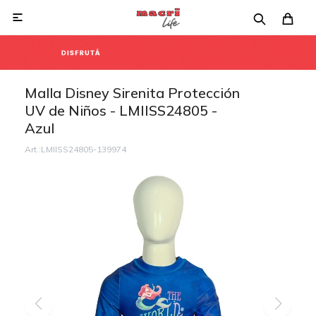

Malla Disney Sirenita Protección
UV de Niños - LMIISS24805 -
Azul
LMIISS24805-139974