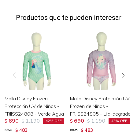
Productos que te pueden interesar
Malla Disney Frozen
Malla Disney Protección UV
Protección UV de Niños -
Frozen de Niños -
FRIISS24808 - Verde Agua
FRIISS24805 - Lila-degrade
690
1.190
690
1.190
$
$
$
$
42
42
483
483
$
$