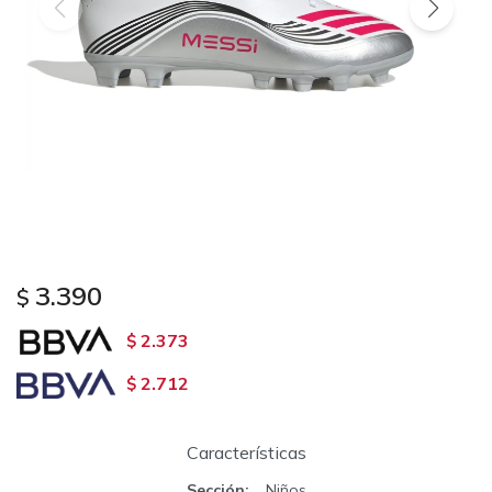
3.390
$
2.373
$
2.712
$
Características
Sección
Niños