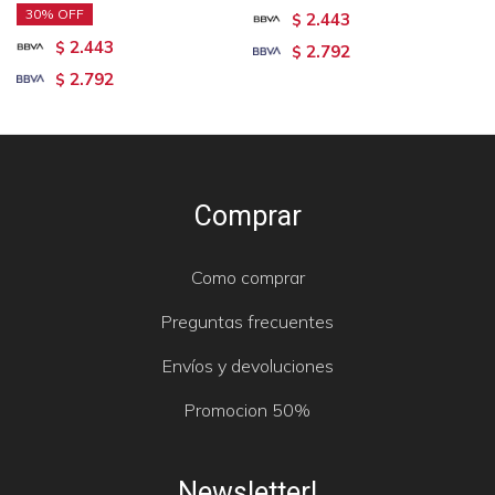
30
2.443
$
2.443
$
2.792
$
2.792
$
Comprar
Como comprar
Preguntas frecuentes
Envíos y devoluciones
Promocion 50%
Newsletter!