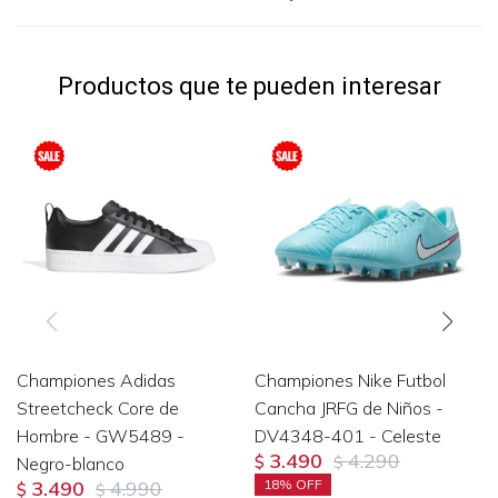
Productos que te pueden interesar
Championes Adidas
Championes Nike Futbol
Streetcheck Core de
Cancha JRFG de Niños -
Hombre - GW5489 -
DV4348-401 - Celeste
3.490
4.290
Negro-blanco
$
$
3.490
4.990
18
$
$