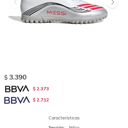
3.390
$
2.373
$
2.712
$
Características
Sección
Niños