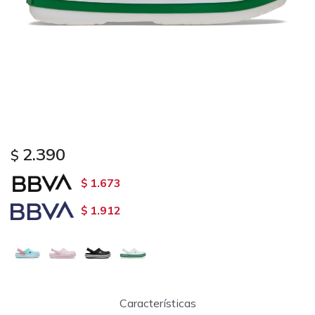
2.390
$
1.673
$
1.912
$
Características