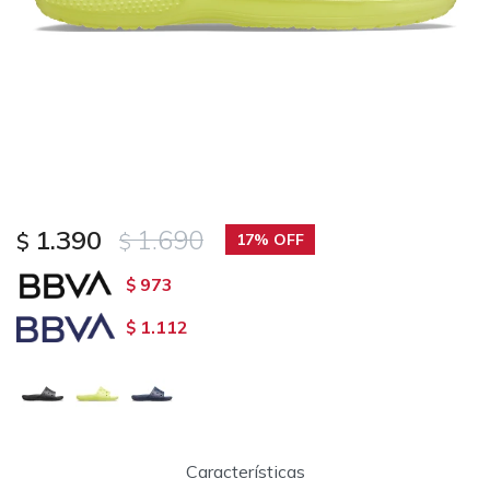
1.390
1.690
$
$
17
973
$
1.112
$
Características