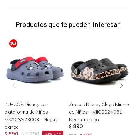
Productos que te pueden interesar
ZUECOS Disney con
Zuecos Disney Clogs Minnie
plataforma de Niños -
de Niños - MIICSS24051 -
MKACSS23003 - Negro-
Negro-rosado
890
blanco
$
890
1.290
$
$
31