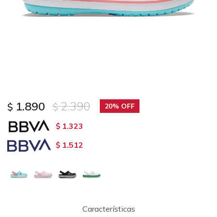
1.890
2.390
$
$
20
1.323
$
1.512
$
Características