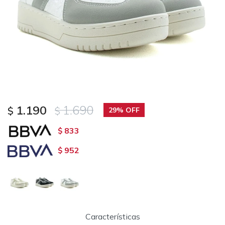
1.190
1.690
$
$
29
833
$
952
$
Características