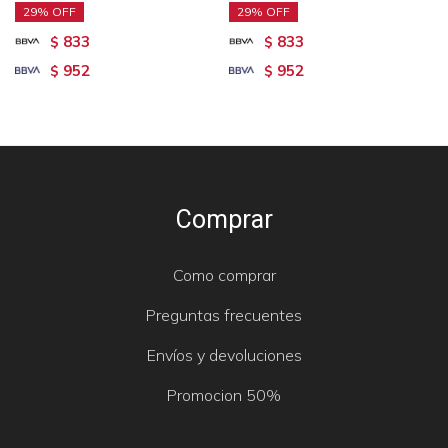
29
29
833
833
$
$
952
952
$
$
Comprar
Como comprar
Preguntas frecuentes
Envíos y devoluciones
Promocion 50%