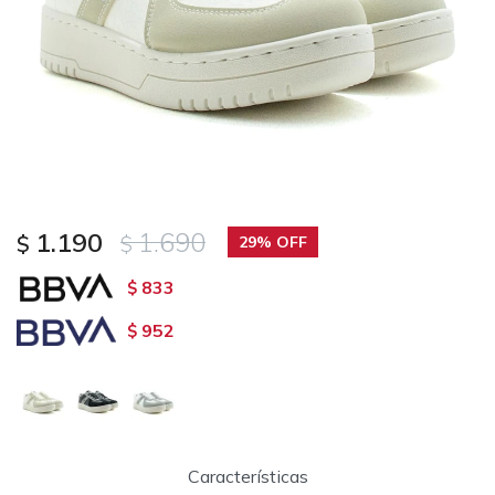
1.190
1.690
$
$
29
833
$
952
$
Características