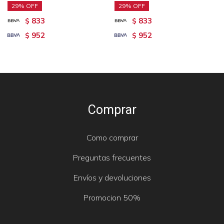
29
29
833
833
$
$
952
952
$
$
Comprar
Como comprar
Preguntas frecuentes
Envíos y devoluciones
Promocion 50%